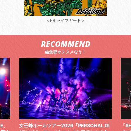
＜PR ライフガード＞
RECOMMEND
編集部オススメなう！
 DI
「SHISHAMOでした!!!」ロックバンドとし
TO