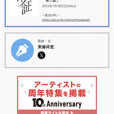
「命ノ証」
2021年7月18日(日)SALE
＜配信URL＞
https://asca.lnk.to/inochinoakashi
取材・文
東條祥恵