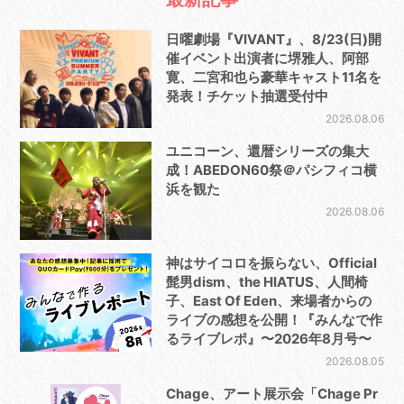
日曜劇場『VIVANT』、8/23(日)開
催イベント出演者に堺雅人、阿部
寛、二宮和也ら豪華キャスト11名を
発表！チケット抽選受付中
2026.08.06
ユニコーン、還暦シリーズの集大
成！ABEDON60祭＠パシフィコ横
浜を観た
2026.08.06
神はサイコロを振らない、Official
髭男dism、the HIATUS、人間椅
子、East Of Eden、来場者からの
ライブの感想を公開！『みんなで作
るライブレポ』〜2026年8月号〜
2026.08.05
Chage、アート展示会「Chage Pr