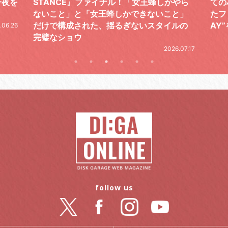
やら
ての芯を貫き通し、笑顔と感謝で泳ぎ切っ
気感
と」
たファイナルライブ、DAY2“GOODBYE D
レポ
ルの
AY”をレポート
2026.06.19
.07.17
follow us