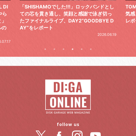
 DI
「SHISHAMOでした!!!」ロックバンドとし
TO
やら
ての芯を貫き通し、笑顔と感謝で泳ぎ切っ
気感
と」
たファイナルライブ、DAY2“GOODBYE D
レポ
ルの
AY”をレポート
2026.06.19
.07.17
follow us