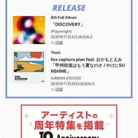
RELEASE
8th Full Album
「DISCOVERY」
(Playwright)
2020年11月4日(水)SALE
≫
詳細
7inch
fox capture plan feat. おかもとえみ
「甲州街道はもう夏なのさ / やけにSU
NSHINE」
(URBAN DISCOS)
2020年11月25日(水)SALE
≫
詳細