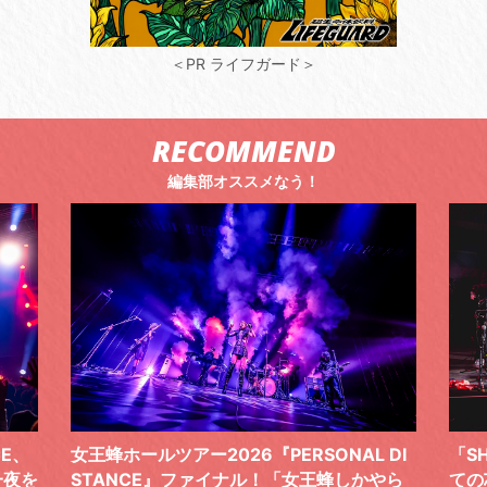
＜PR ライフガード＞
RECOMMEND
編集部オススメなう！
 DI
「SHISHAMOでした!!!」ロックバンドとし
TO
やら
ての芯を貫き通し、笑顔と感謝で泳ぎ切っ
気感