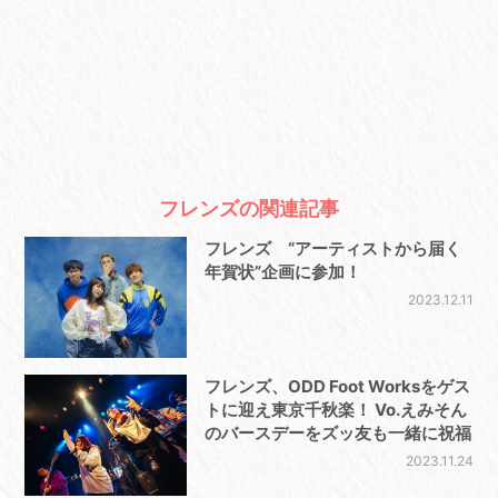
フレンズの関連記事
フレンズ “アーティストから届く
年賀状”企画に参加！
2023.12.11
フレンズ、ODD Foot Worksをゲス
トに迎え東京千秋楽！ Vo.えみそん
のバースデーをズッ友も一緒に祝福
2023.11.24