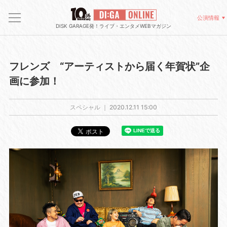
※図柄は選べません">
※図柄は選べません">
公演情報
DISK GARAGE発！ライブ・エンタメWEBマガジン
フレンズ “アーティストから届く年賀状”企
画に参加！
スペシャル ｜
2020.12.11 15:00