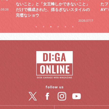
と」
たファイナルライブ、DAY2“GOODBYE D
レポ
ルの
AY”をレポート
2026.06.19
.07.17
follow us