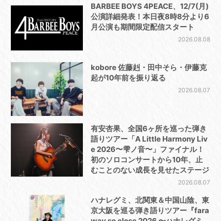
BARBEE BOYS 4PEACE、12/7(月)
公演詳細発表！本日夜8時8分より6
月公演も期間限定配信スタート
2026.08.08
kobore 佐藤赳・田中そら・伊藤克
起が10年前を振り返る
2026.08.07
有安杏果、全国6ヶ所を巡った弾き
語りツアー「A Little Harmony Liv
e 2026〜雫ノ音〜」ファイナル！
初のソロコンサートから10年、止
むことのない成長を見せたステージ
2026.08.07
ハナレグミ、北関東＆中国山陰、東
京大阪を巡る弾き語りツアー『fara
way so close 2026 〜ハナレグミ