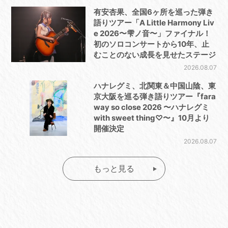
有安杏果、全国6ヶ所を巡った弾き
語りツアー「A Little Harmony Liv
e 2026〜雫ノ音〜」ファイナル！
初のソロコンサートから10年、止
むことのない成長を見せたステージ
2026.08.07
ハナレグミ、北関東＆中国山陰、東
京大阪を巡る弾き語りツアー『fara
way so close 2026 〜ハナレグミ
with sweet thing♡〜』10月より
開催決定
2026.08.07
もっと見る