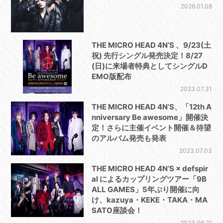
2026.01.08
THE MICRO HEAD 4N’S 、9/23(土
祝) 先行シングル発売決定！8/27
(日)に来場者特典としてシングルD
EMO版配布
2023.07.31
THE MICRO HEAD 4N’S、「12th A
nniversary Be awesome」開催決
定！さらに主催イベント開催＆待望
のアルバム発売も発表
2023.07.03
THE MICRO HEAD 4N’S × defspir
al によるカップリングツアー「9B
ALL GAMES」5年ぶり開催に向
け、kazuya・KEKE・TAKA・MA
SATO座談会！
2023.06.21