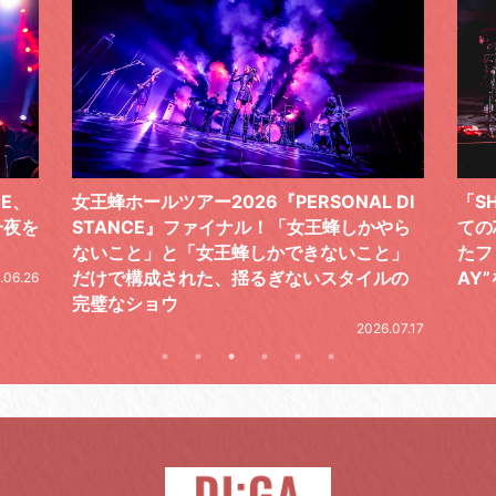
 DI
「SHISHAMOでした!!!」ロックバンドとし
TO
やら
ての芯を貫き通し、笑顔と感謝で泳ぎ切っ
気感
と」
たファイナルライブ、DAY2“GOODBYE D
レポ
ルの
AY”をレポート
2026.06.19
.07.17