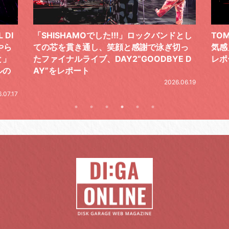
ドとし
TOMOO、３台の鍵盤で「6月から7月の空
筋肉
切っ
気感」を鮮やかに描いた、FC限定ライブを
の日
E D
レポート
とし
の拍
2026.07.17
.06.19