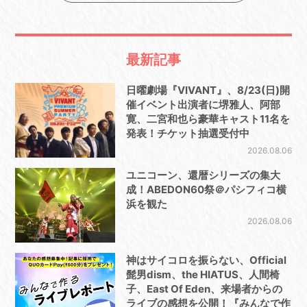
最新記事
日曜劇場『VIVANT』、8/23(日)開
催イベント出演者に堺雅人、阿部
寛、二宮和也ら豪華キャスト11名を
発表！チケット抽選受付中
2026.08.06
ユニコーン、還暦シリーズの集大
成！ABEDON60祭＠パシフィコ横
浜を観た
2026.08.06
神はサイコロを振らない、Official
髭男dism、the HIATUS、人間椅
子、East Of Eden、来場者からの
ライブの感想を公開！『みんなで作