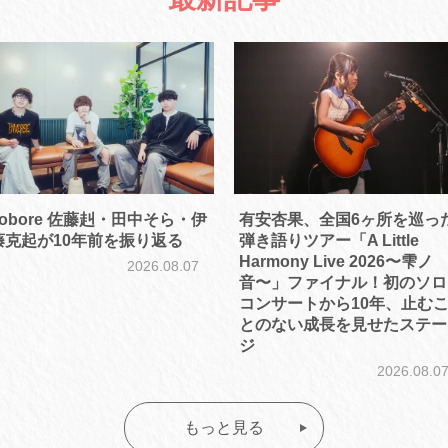
kobore 佐藤赳・田中そら・伊
有安杏果、全国6ヶ所を巡っ
藤克起が10年前を振り返る
弾き語りツアー「A Little
Harmony Live 2026〜雫ノ
2026.08.07
音〜」ファイナル！初のソロ
コンサートから10年、止む
とのない成長を見せたステー
ジ
2026.08.0
もっと見る