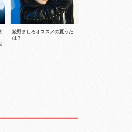
ま
綾野ましろオススメの夏うた
は？
世