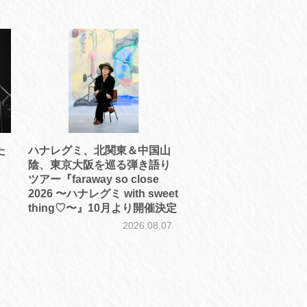
た
ハナレグミ、北関東＆中国山
陰、東京大阪を巡る弾き語り
ツアー『faraway so close
2026 〜ハナレグミ with sweet
こ
thing♡〜』10月より開催決定
2026.08.07
7