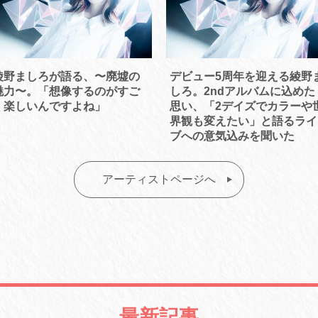
綾野ましろが語る、〜廃墟の
デビュー5周年を迎える綾野
魅力〜。「想像するのがすご
しろ。2ndアルバムに込めた
く楽しいんですよね」
思い、「2デイズでカラーや
界観も変えたい」と語るライ
ブへの意気込みを聞いた
アーティストページへ
最新記事