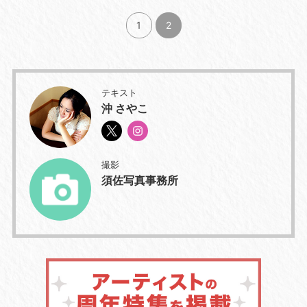
1
2
テキスト
沖 さやこ
撮影
須佐写真事務所