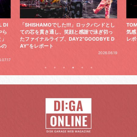
ドとし
TOMOO、３台の鍵盤で「6月から7月の空
筋肉
切っ
気感」を鮮やかに描いた、FC限定ライブを
の日
E D
レポート
とし
の拍
2026.07.17
.06.19