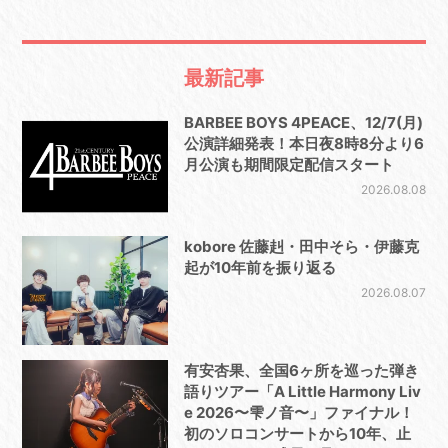
最新記事
BARBEE BOYS 4PEACE、12/7(月)
公演詳細発表！本日夜8時8分より6
月公演も期間限定配信スタート
2026.08.08
kobore 佐藤赳・田中そら・伊藤克
起が10年前を振り返る
2026.08.07
有安杏果、全国6ヶ所を巡った弾き
語りツアー「A Little Harmony Liv
e 2026〜雫ノ音〜」ファイナル！
初のソロコンサートから10年、止