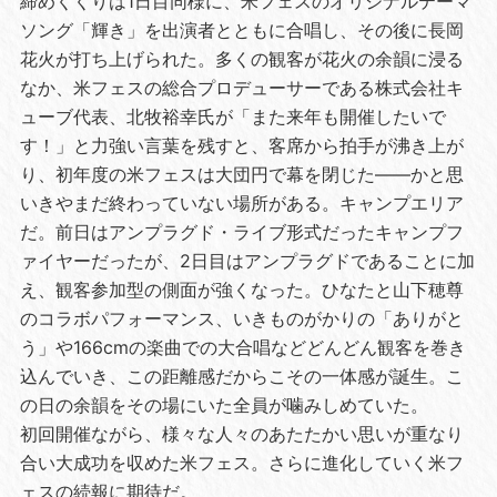
締めくくりは1日目同様に、米フェスのオリジナルテーマ
ソング「輝き」を出演者とともに合唱し、その後に長岡
花火が打ち上げられた。多くの観客が花火の余韻に浸る
なか、米フェスの総合プロデューサーである株式会社キ
ューブ代表、北牧裕幸氏が「また来年も開催したいで
す！」と力強い言葉を残すと、客席から拍手が沸き上が
り、初年度の米フェスは大団円で幕を閉じた――かと思
いきやまだ終わっていない場所がある。キャンプエリア
だ。前日はアンプラグド・ライブ形式だったキャンプフ
ァイヤーだったが、2日目はアンプラグドであることに加
え、観客参加型の側面が強くなった。ひなたと山下穂尊
のコラボパフォーマンス、いきものがかりの「ありがと
う」や166cmの楽曲での大合唱などどんどん観客を巻き
込んでいき、この距離感だからこその一体感が誕生。こ
の日の余韻をその場にいた全員が噛みしめていた。
初回開催ながら、様々な人々のあたたかい思いが重なり
合い大成功を収めた米フェス。さらに進化していく米フ
ェスの続報に期待だ。