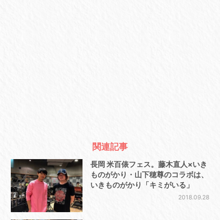
関連記事
長岡 米百俵フェス。藤木直人×いき
ものがかり・山下穂尊のコラボは、
いきものがかり「キミがいる」
2018.09.28