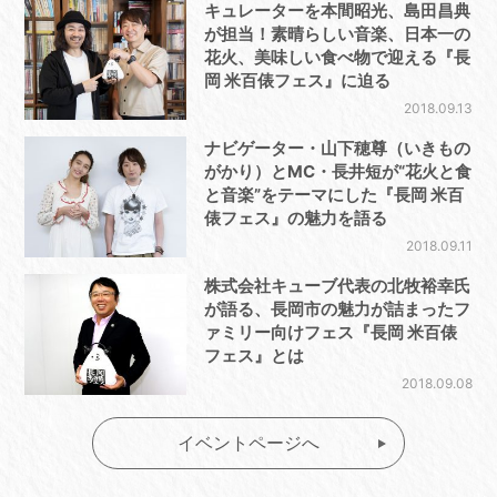
キュレーターを本間昭光、島田昌典
が担当！素晴らしい音楽、日本一の
花火、美味しい食べ物で迎える『長
岡 米百俵フェス』に迫る
2018.09.13
ナビゲーター・山下穂尊（いきもの
がかり）とMC・長井短が“花火と食
と音楽”をテーマにした『長岡 米百
俵フェス』の魅力を語る
2018.09.11
株式会社キューブ代表の北牧裕幸氏
が語る、長岡市の魅力が詰まったフ
ァミリー向けフェス『長岡 米百俵
フェス』とは
2018.09.08
イベントページへ