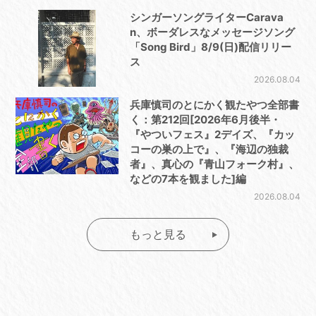
シンガーソングライターCarava
n、ボーダレスなメッセージソング
「Song Bird」8/9(日)配信リリー
ス
2026.08.04
兵庫慎司のとにかく観たやつ全部書
く：第212回[2026年6月後半・
『やついフェス』2デイズ、『カッ
コーの巣の上で』、『海辺の独裁
者』、真心の『青山フォーク村』、
などの7本を観ました]編
2026.08.04
もっと見る