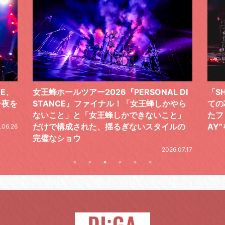
 DI
「SHISHAMOでした!!!」ロックバンドとし
TO
やら
ての芯を貫き通し、笑顔と感謝で泳ぎ切っ
気感
と」
たファイナルライブ、DAY2“GOODBYE D
レポ
ルの
AY”をレポート
2026.06.19
.07.17