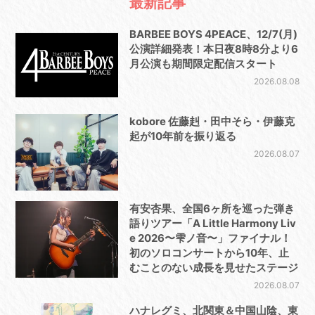
最新記事
BARBEE BOYS 4PEACE、12/7(月)
公演詳細発表！本日夜8時8分より6
月公演も期間限定配信スタート
2026.08.08
kobore 佐藤赳・田中そら・伊藤克
起が10年前を振り返る
2026.08.07
有安杏果、全国6ヶ所を巡った弾き
語りツアー「A Little Harmony Liv
e 2026〜雫ノ音〜」ファイナル！
初のソロコンサートから10年、止
むことのない成長を見せたステージ
2026.08.07
ハナレグミ、北関東＆中国山陰、東