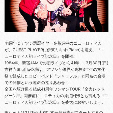
41周年＆アツシ還暦イヤーを驀進中のニューロティカ
が、GUEST PLAYERに伊東ミキオ(Piano)を迎え、『ニ
ューロティカ初ライブ記念日』を開催。
1984年、新宿JAMでの初ライブから41年……3月30日(日)
吉祥寺Shuffle公演は、アツシと修豚が高校3年生の文化
祭で結成したコピーバンド「シャッフル」と同名の会場
での開催という運命の巡りあわせ！
全国を駆け巡る結成41周年ワンマンTOUR『全力レッド
ゾーン!!!』開催前に、ロティカの原点回帰とも言える『ニ
ューロティカ初ライブ記念日』を盛大にお祝いしよう。
チケットは2月1日(土)10:00一般発売がスタートするの