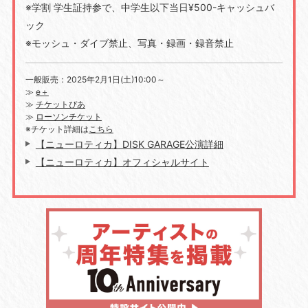
※学割 学生証持参で、中学生以下当日¥500-キャッシュバ
ック
※モッシュ・ダイブ禁止、写真・録画・録音禁止
一般販売：2025年2月1日(土)10:00～
≫
e＋
≫
チケットぴあ
≫
ローソンチケット
※チケット詳細は
こちら
【ニューロティカ】DISK GARAGE公演詳細
【ニューロティカ】オフィシャルサイト