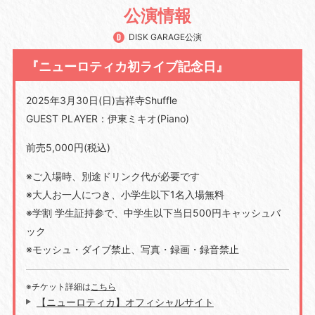
公演情報
DISK GARAGE公演
『ニューロティカ初ライブ記念日』
2025年3月30日(日)吉祥寺Shuffle
GUEST PLAYER：伊東ミキオ(Piano)
前売5,000円(税込)
※ご入場時、別途ドリンク代が必要です
※大人お一人につき、小学生以下1名入場無料
※学割 学生証持参で、中学生以下当日500円キャッシュバ
ック
※モッシュ・ダイブ禁止、写真・録画・録音禁止
※チケット詳細は
こちら
【ニューロティカ】オフィシャルサイト