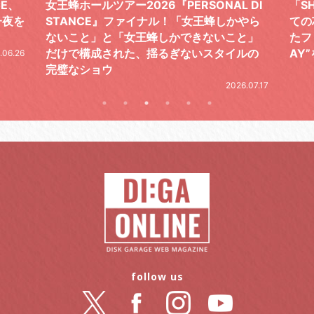
 DI
「SHISHAMOでした!!!」ロックバンドとし
TO
やら
ての芯を貫き通し、笑顔と感謝で泳ぎ切っ
気感
と」
たファイナルライブ、DAY2“GOODBYE D
レポ
ルの
AY”をレポート
2026.06.19
.07.17
follow us