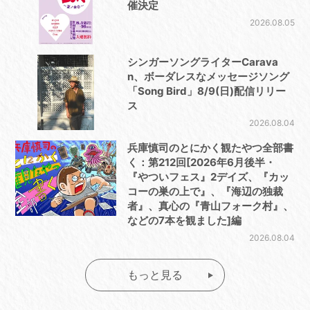
催決定
2026.08.05
シンガーソングライターCarava
n、ボーダレスなメッセージソング
「Song Bird」8/9(日)配信リリー
ス
2026.08.04
兵庫慎司のとにかく観たやつ全部書
く：第212回[2026年6月後半・
『やついフェス』2デイズ、『カッ
コーの巣の上で』、『海辺の独裁
者』、真心の『青山フォーク村』、
などの7本を観ました]編
2026.08.04
もっと見る