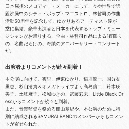
日本屈指のメロディー・メーカーにして、今や世界で話
題沸騰中のシティ・ポップ・マエストロ、林哲司の作曲
活動50周年を記念して、ゆかりあるアーティスト達が一
堂に集結。豪華出演者と日本を代表するトップ・ミュー
ジシャンがお贈りする、全曲・林哲司作品による1夜限り
の、名曲だらけの、奇蹟のアニバーサリー・コンサート
だ。
出演者よりコメントが続々到着！
本公演に向けて、杏里、伊東ゆかり、稲垣潤一、国分友
里恵、杉山清貴＆オメガトライブより髙島信二、鈴木瑛
美子、土岐麻子、松城ゆきの、武藤彩未、Little Black Dr
essからコメントが続々と到着。
また、音楽監督を務める船山基紀や、本公演のために特
別に結成されるSAMURAI BANDのメンバーからもコメン
トが寄せられた。