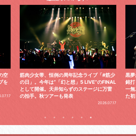
の空
筋肉少女帯、恒例の周年記念ライブ「#筋少
黒夢が
ブを
の日」。今年は“「幻と想」5 LIVE”のFINAL
銘打
として開催。天井知らずのステージに万雷
一無
の拍手。秋ツアーも発表
た初
.07.17
2026.07.17