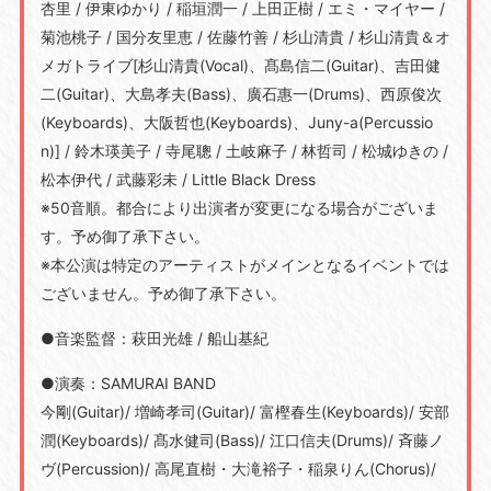
杏里 / 伊東ゆかり / 稲垣潤一 / 上田正樹 / エミ・マイヤー /
菊池桃子 / 国分友里恵 / 佐藤竹善 / 杉山清貴 / 杉山清貴＆オ
メガトライブ[杉山清貴(Vocal)、髙島信二(Guitar)、吉田健
二(Guitar)、大島孝夫(Bass)、廣石惠一(Drums)、西原俊次
(Keyboards)、大阪哲也(Keyboards)、Juny-a(Percussio
n)] / 鈴木瑛美子 / 寺尾聰 / 土岐麻子 / 林哲司 / 松城ゆきの /
松本伊代 / 武藤彩未 / Little Black Dress
※50音順。都合により出演者が変更になる場合がございま
す。予め御了承下さい。
※本公演は特定のアーティストがメインとなるイベントでは
ございません。予め御了承下さい。
●音楽監督：萩田光雄 / 船山基紀
●演奏：SAMURAI BAND
今剛(Guitar)/ 増崎孝司(Guitar)/ 富樫春生(Keyboards)/ 安部
潤(Keyboards)/ 髙水健司(Bass)/ 江口信夫(Drums)/ 斉藤ノ
ヴ(Percussion)/ 高尾直樹・大滝裕子・稲泉りん(Chorus)/