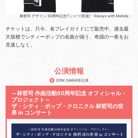
林哲司 デザイン 50周年記念Tシャツ(音楽)「Always with Melody」
チケットは、只今、各プレイガイドにて販売中。過去最
大規模でシティーポップの名曲が揃う、奇蹟の一夜をお
見逃しなく。
公演情報
DISK GARAGE公演
～林哲司 作曲活動50周年記念 オフィシャル・
プロジェクト～
ザ・シティ・ポップ・クロニクル 林哲司の世
界 in コンサート