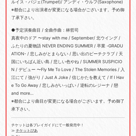
ルイス・バジェ(Trumpet)/ アンディ・ウルフ(Saxophone)
※都合により出演者が変更になる場合がございます。予め御
了承下さい。
●予定演奏曲目 / 全曲作曲：林哲司
真夜中のドア 〜stay with me / September/ 北ウイング /
ふたりの夏物語 NEVER ENDING SUMMER / 卒業 -GRADU
ATION- / 悲しみがとまらない / 思い出のビーチクラブ / 天
国にいちばん近い島 / 悲しい色やね / SUMMER SUSPICIO
N / デビュー 〜Fly Me To Love / The Stolen Memories / 入
江にて / 強がり / Just A Joke / 信じかたを教えて / If I Hav
e To Go Away / 悲しみがいっぱい / 逆転のレジーナ / 戀
and more…
※都合により曲目が変更になる場合がございます。予め御了
承下さい。
チケットは各プレイガイドにて一般発売中！
≫
チケットぴあ
≫
e+