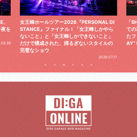
 DI
「SHISHAMOでした!!!」ロックバンドとし
TO
やら
ての芯を貫き通し、笑顔と感謝で泳ぎ切っ
気感
と」
たファイナルライブ、DAY2“GOODBYE D
レポ
ルの
AY”をレポート
2026.06.19
.07.17