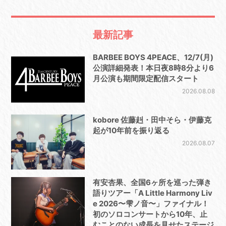
最新記事
BARBEE BOYS 4PEACE、12/7(月)
公演詳細発表！本日夜8時8分より6
月公演も期間限定配信スタート
2026.08.08
kobore 佐藤赳・田中そら・伊藤克
起が10年前を振り返る
2026.08.07
有安杏果、全国6ヶ所を巡った弾き
語りツアー「A Little Harmony Liv
e 2026〜雫ノ音〜」ファイナル！
初のソロコンサートから10年、止
むことのない成長を見せたステージ