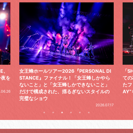
 DI
「SHISHAMOでした!!!」ロックバンドとし
T
かやら
ての芯を貫き通し、笑顔と感謝で泳ぎ切っ
気
と」
たファイナルライブ、DAY2“GOODBYE D
レ
ルの
AY”をレポート
2026.06.19
26.07.17