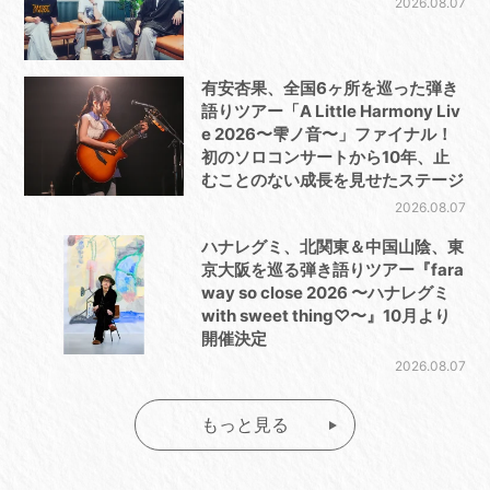
2026.08.07
有安杏果、全国6ヶ所を巡った弾き
語りツアー「A Little Harmony Liv
e 2026〜雫ノ音〜」ファイナル！
初のソロコンサートから10年、止
むことのない成長を見せたステージ
2026.08.07
ハナレグミ、北関東＆中国山陰、東
京大阪を巡る弾き語りツアー『fara
way so close 2026 〜ハナレグミ
with sweet thing♡〜』10月より
開催決定
2026.08.07
もっと見る