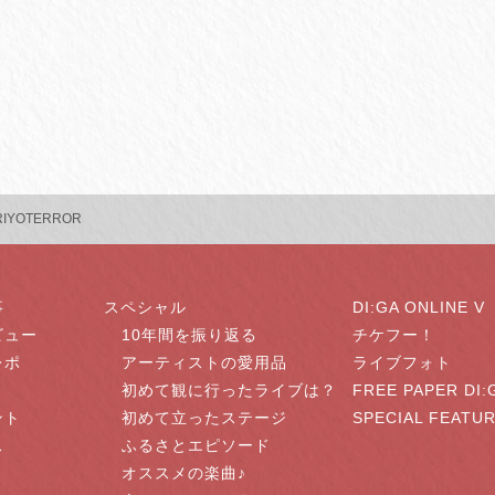
RIYOTERROR
事
スペシャル
DI:GA ONLINE V
ビュー
10年間を振り返る
チケフー！
レポ
アーティストの愛用品
ライブフォト
初めて観に行ったライブは？
FREE PAPER DI:
ント
初めて立ったステージ
SPECIAL FEATU
ス
ふるさとエピソード
オススメの楽曲♪