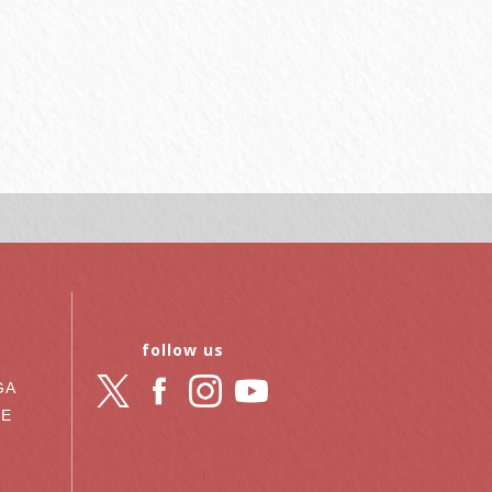
follow us
GA
RE