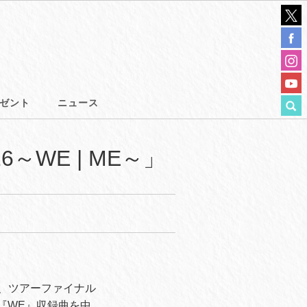
ゼント
ニュース
016～WE | ME～」
」より、ツアーファイナル
ム『WE』収録曲を中