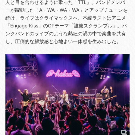
人と目を合わせるように歌った「TTL」、バンドメンバ
ーが躍動した「A・WA・WA・WA」とアップチューンを
続け、ライブはクライマックスへ。本編ラストはアニメ
「Engage Kiss」のOPテーマ「誰彼スクランブル」。パ
ンクバンドのライブのような熱狂の渦の中で楽曲を共有
し、圧倒的な解放感と心地よい一体感を生み出した。