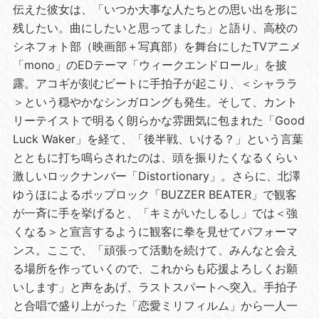
伝えた彼女は、「いつか大事な人たちとの思い出を形に
残したい。曲にしたいと思ってました」と語り、高校の
シネフォト部（映画部＋写真部）を舞台にしたTVアニメ
「mono」のEDテーマ「ウィークエンドロール」を披
露。アコギが刻むビートに手拍子が起こり、＜シャララ
＞という穏やかなシンガロングも発生。そして、カント
リーテイストで明るく朗らかな雰囲気に包まれた「Good
Luck Waker」を経て、「後半戦、いける？」という言葉
とともに打ち鳴らされたのは、頭を振りたくなるくらい
激しいロックナンバー「Distortionary」。さらに、北澤
ゆうほによるポップロック「BUZZER BEATER」で観客
が一斉に手を挙げると、「キミがいたしるし」では＜強
くなる＞と宣言するように観客に拳を見せてパフォーマ
ンス。ここで、「頑張って活動を続けて、みんなと会え
る場所を作っていくので、これからも応援よろしくお願
いします」と声をあげ、ラストスパートへ突入。手拍子
と合唱で盛り上がった「恋愛ミリフィルム」から一人一