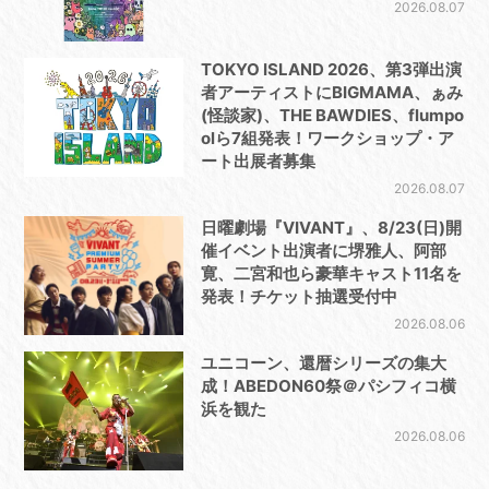
2026.08.07
TOKYO ISLAND 2026、第3弾出演
者アーティストにBIGMAMA、ぁみ
(怪談家)、THE BAWDIES、flumpo
olら7組発表！ワークショップ・ア
ート出展者募集
2026.08.07
日曜劇場『VIVANT』、8/23(日)開
催イベント出演者に堺雅人、阿部
寛、二宮和也ら豪華キャスト11名を
発表！チケット抽選受付中
2026.08.06
ユニコーン、還暦シリーズの集大
成！ABEDON60祭＠パシフィコ横
浜を観た
2026.08.06