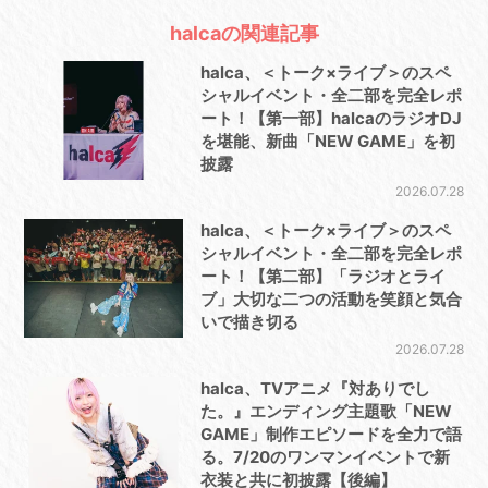
halcaの関連記事
halca、＜トーク×ライブ＞のスペ
シャルイベント・全二部を完全レポ
ート！【第一部】halcaのラジオDJ
を堪能、新曲「NEW GAME」を初
披露
2026.07.28
halca、＜トーク×ライブ＞のスペ
シャルイベント・全二部を完全レポ
ート！【第二部】「ラジオとライ
ブ」大切な二つの活動を笑顔と気合
いで描き切る
2026.07.28
halca、TVアニメ『対ありでし
た。』エンディング主題歌「NEW
GAME」制作エピソードを全力で語
る。7/20のワンマンイベントで新
衣装と共に初披露【後編】