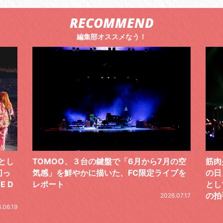
RECOMMEND
編集部オススメなう！
TOMOO、３台の鍵盤で「6月から7月の空
筋肉少女帯
気感」を鮮やかに描いた、FC限定ライブを
の日」。今年は
レポート
として開催
の拍手。秋
2026.07.17