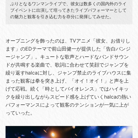
ぶりとなるワンマンライブで、彼女は数多くの国内外のライ
ブイベントに出演して培ってきたライブパフォーマーとして
の魅力と観客を引き込む力を存分に発揮してみせた。
オープニングを飾ったのは、TVアニメ「彼女、お借りし
ます」のEDテーマで前山田健一が提供した「告白バンジ
ージャンプ」。キュートな歌声とハードなバンドサウン
ドが共鳴する楽曲で、歌詞に合わせて笑顔でジャンプを
繰り返すhalcaに対し、ジャンプ禁止のライブハウスに集
まった観客は拳を突き上げ、「オイ！オイ！」と声を上
げて応戦。続く「時としてバイオレンス」ではハイキッ
クを繰り出しながらスピード感を上げていくhalcaの熱い
パフォーマンスによって観客のテンションが一気に上が
っていった。