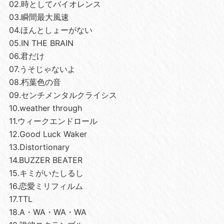
02.時としてバイオレンス
03.瞬間最大風速
04.ほんとしょーがない
05.IN THE BRAIN
06.君だけ
07.うそじゃないよ
08.朽葉色の音
09.センチメンタルクライシス
10.weather through
11.ウィークエンドロール
12.Good Luck Waker
13.Distortionary
14.BUZZER BEATER
15.キミがいたしるし
16.恋愛ミリフィルム
17.TTL
18.A・WA・WA・WA