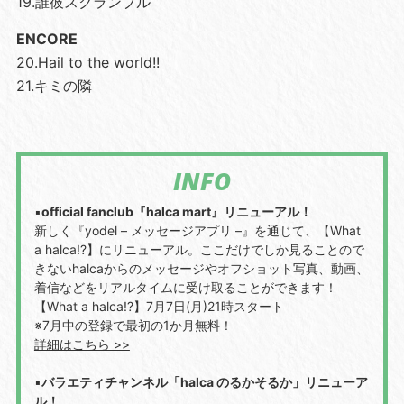
19.誰彼スクランブル
ENCORE
20.Hail to the world!!
21.キミの隣
INFO
▪️
official fanclub『halca mart』リニューアル！
新しく『yodel – メッセージアプリ –』を通じて、【What
a halca!?】にリニューアル。ここだけでしか見ることので
きないhalcaからのメッセージやオフショット写真、動画、
着信などをリアルタイムに受け取ることができます！
【What a halca!?】7月7日(月)21時スタート
※7月中の登録で最初の1か月無料！
詳細はこちら >>
▪️
バラエティチャンネル「halca のるかそるか」リニューア
ル！