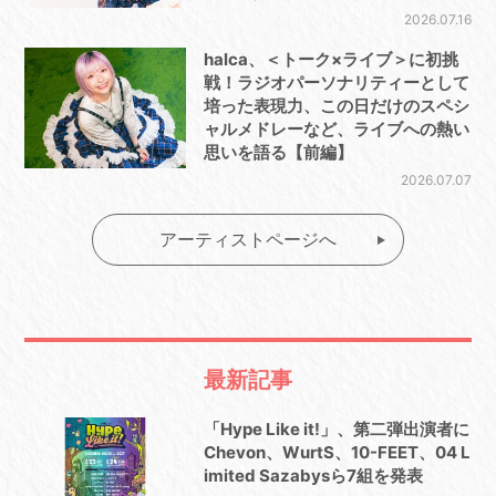
2026.07.16
halca、＜トーク×ライブ＞に初挑
戦！ラジオパーソナリティーとして
培った表現力、この日だけのスペシ
ャルメドレーなど、ライブへの熱い
思いを語る【前編】
2026.07.07
アーティストページへ
最新記事
「Hype Like it!」、第二弾出演者に
Chevon、WurtS、10-FEET、04 L
imited Sazabysら7組を発表