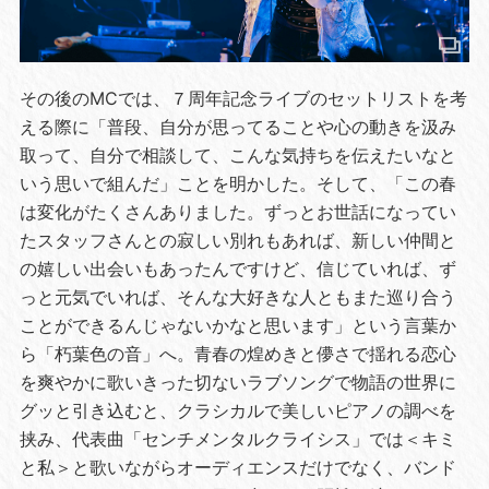
その後のMCでは、７周年記念ライブのセットリストを考
える際に「普段、自分が思ってることや心の動きを汲み
取って、自分で相談して、こんな気持ちを伝えたいなと
いう思いで組んだ」ことを明かした。そして、「この春
は変化がたくさんありました。ずっとお世話になってい
たスタッフさんとの寂しい別れもあれば、新しい仲間と
の嬉しい出会いもあったんですけど、信じていれば、ず
っと元気でいれば、そんな大好きな人ともまた巡り合う
ことができるんじゃないかなと思います」という言葉か
ら「朽葉色の音」へ。青春の煌めきと儚さで揺れる恋心
を爽やかに歌いきった切ないラブソングで物語の世界に
グッと引き込むと、クラシカルで美しいピアノの調べを
挟み、代表曲「センチメンタルクライシス」では＜キミ
と私＞と歌いながらオーディエンスだけでなく、バンド