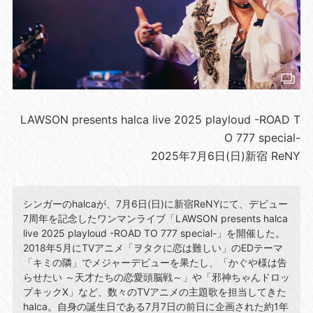
LAWSON presents halca live 2025 playloud -ROAD T
O 777 special-
2025年7月6日(日)新宿 ReNY
シンガーのhalcaが、7月6日(日)に新宿ReNYにて、デビュー
7周年を記念したワンマンライブ「LAWSON presents halca
live 2025 playloud -ROAD TO 777 special-」を開催した。
2018年5月にTVアニメ「ヲタクに恋は難しい」のEDテーマ
「キミの隣」でメジャーデビューを果たし、「かぐや様は告
らせたい ～天才たちの恋愛頭脳戦～」や「邪神ちゃんドロッ
プキックX」など、数々のTVアニメの主題歌を担当してきた
halca。自身の誕生日である7月7日の前日に企画された約1年