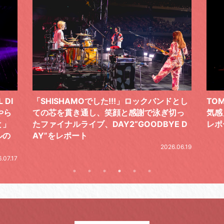
ドとし
TOMOO、３台の鍵盤で「6月から7月の空
筋肉
切っ
気感」を鮮やかに描いた、FC限定ライブを
の日
E D
レポート
とし
の拍
2026.07.17
.06.19