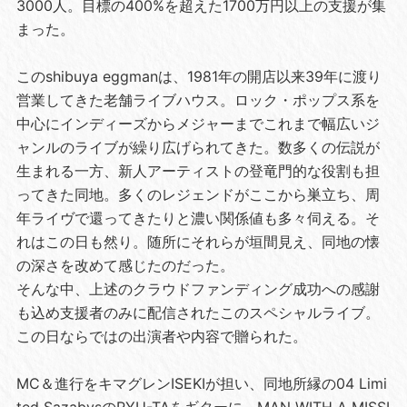
3000人。目標の400%を超えた1700万円以上の支援が集
まった。
このshibuya eggmanは、1981年の開店以来39年に渡り
営業してきた老舗ライブハウス。ロック・ポップス系を
中心にインディーズからメジャーまでこれまで幅広いジ
ャンルのライブが繰り広げられてきた。数多くの伝説が
生まれる一方、新人アーティストの登竜門的な役割も担
ってきた同地。多くのレジェンドがここから巣立ち、周
年ライヴで還ってきたりと濃い関係値も多々伺える。そ
れはこの日も然り。随所にそれらが垣間見え、同地の懐
の深さを改めて感じたのだった。
そんな中、上述のクラウドファンディング成功への感謝
も込め支援者のみに配信されたこのスペシャルライブ。
この日ならではの出演者や内容で贈られた。
MC＆進行をキマグレンISEKIが担い、同地所縁の04 Limi
ted SazabysのRYU-TAをギターに、MAN WITH A MISSI