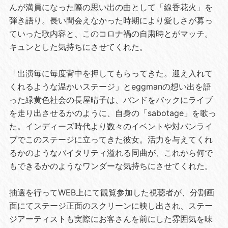
んが満員になった際の思い出の曲として「線香花火」を
弾き語り。長い間会えなかった時期により愛しさが募っ
ていった歌内容と、このコロナ禍の自粛時とがマッチ。
キュンとした気持ちにさせてくれた。
「出演毎に毎度背中を押してもらってきた。迎え入れて
くれるような温かいステージ」とeggmanの想い出を語
った緑黄色社会の長屋晴子は、バンドをバックにライブ
を走り出させるかのように、自身の「sabotage」を歌っ
た。インディーズ時代より数々のイベントや対バンライ
ブでこのステージに立ってきた彼女。活力を与えてくれ
るかのようなバイタリティ溢れる同曲が、これから何で
もできるかのようなワンダーな気持ちにさせてくれた。
抽選を行ってWEB上にて観覧参加した視聴者が、分割画
面にてステージ正面のスクリーンに映し出され、ステー
ジアーティストも実際にお客さんを前にした雰囲気を味