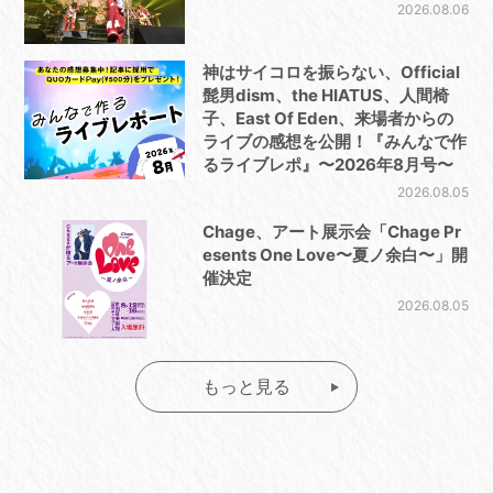
2026.08.06
神はサイコロを振らない、Official
髭男dism、the HIATUS、人間椅
子、East Of Eden、来場者からの
ライブの感想を公開！『みんなで作
るライブレポ』〜2026年8月号〜
2026.08.05
Chage、アート展示会「Chage Pr
esents One Love〜夏ノ余白〜」開
催決定
2026.08.05
もっと見る