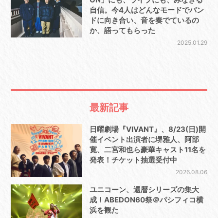
自信。今4人はどんなモードでバン
ドに向き合い、音を奏でているの
か、語ってもらった
2025.01.29
最新記事
日曜劇場『VIVANT』、8/23(日)開
催イベント出演者に堺雅人、阿部
寛、二宮和也ら豪華キャスト11名を
発表！チケット抽選受付中
2026.08.06
ユニコーン、還暦シリーズの集大
成！ABEDON60祭＠パシフィコ横
浜を観た