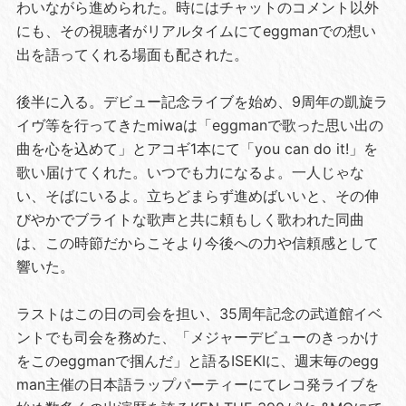
わいながら進められた。時にはチャットのコメント以外
にも、その視聴者がリアルタイムにてeggmanでの想い
出を語ってくれる場面も配された。
後半に入る。デビュー記念ライブを始め、9周年の凱旋ラ
イヴ等を行ってきたmiwaは「eggmanで歌った思い出の
曲を心を込めて」とアコギ1本にて「you can do it!」を
歌い届けてくれた。いつでも力になるよ。一人じゃな
い、そばにいるよ。立ちどまらず進めばいいと、その伸
びやかでブライトな歌声と共に頼もしく歌われた同曲
は、この時節だからこそより今後への力や信頼感として
響いた。
ラストはこの日の司会を担い、35周年記念の武道館イベ
ントでも司会を務めた、「メジャーデビューのきっかけ
をこのeggmanで掴んだ」と語るISEKIに、週末毎のegg
man主催の日本語ラップパーティーにてレコ発ライブを