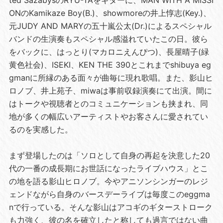
ONのKamikaze Boy(B.)、showmoreの井上惇志(Key.)、
元JUDY AND MARYの五十嵐公太(Dr.)によるスペシャル
バンドの生演奏もスペシャル感溢れていたこの日。彼ら
をバックに、はっとり(マカロニえんぴつ)、長屋晴子(緑
黄色社会)、ISEKI、KEN THE 390とこれまでshibuya eg
gmanに所縁のある面々が曲毎に現れ歌唱。また、影山ヒ
ロノブ、井上苑子、miwaは事前収録演奏にて出演。間に
はトークや視聴者とのコミュニケーションも挟まれ、同
地が多くの幅広いアーティストやお客さんに愛されてい
るのを実感した。
まず登場したのは「ソロとして自身の再起を決意した20
代の一番の成長期にお世話になったライブハウス」とこ
の地を語る影山ヒロノブ。今やアニソンシンガーのレジ
ェンドながら自身のバースデーライブは毎度このeggma
nで行っている。そんな影山はアコギのギターストローク
も力強く、彼の名を確立したと称しても過言ではない曲