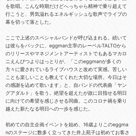
を歌唱。こんな時期だけどへっちゃら精神で乗り超えて
行こうと、男気溢れるエネルギッシュな歌声でライブの
幕を切って落とした。
ここで上述のスペシャルバンドが呼び込まれる。続いて
は彼らをバックに、eggman主宰のレーベルTALTOから
のリリースやマネジメントアーティストでもあるマカロ
ニえんぴつよりはっとりが、「このeggmanが多くの
方々に愛されているライブハウスと改めて実感。苦しい
ことも楽しいことも教えてくれた大切な場所。今日はそ
の感謝を込めて歌います」と、自バンドの代表曲「ヤン
グアダルト」を歌う。絶望を超えたが故に目指せる明日
に向けての希望を感じさせる同曲。このコロナ禍を乗り
越えた新たなる明日への一歩を感じた。
初めての自主企画イベントを始め、16歳よりこのeggma
nのステージに数多く立ってきた井上苑子は初めてお客さ