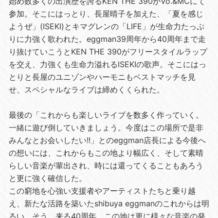
始め数多くの出演歴を誇るKEN THE 390がVo.&MCにて
参加。そこにはっとり、長屋晴子を加えた、「夏を感じ
ようぜ」(ISEKI)とキマグレンの「LIFE」が生命力たっぷ
りに力強く歌われた。eggman39周年から40周年まで走
り抜けていこうとKEN THE 390がフリースタイルラップ
を交え、力強くも生命力溢れるISEKIの歌声。そこにはっ
とりと長屋のユニゾンやハーモニもベストマッチを見
せ、スペシャルなライブは締めくくられた。
最後の「これからも楽しいライブを数多く作っていく。
一緒に遊び倒していきましょう。今度はこの場所で是非
みんなとお会いしたい!!」とのeggman店長による今後へ
の想いには、これからもこの地より幅広く、そして素晴
らしい音楽が輩出され、時には還ってくることもあろう
と更に強く確信した。
この窮地を心強い支援者やアーティストたちと乗り越
え、新たな活路を築いたshibuya eggmanのこれからは明
るい。そう、来る40周年。この地は更に様々な音楽の発