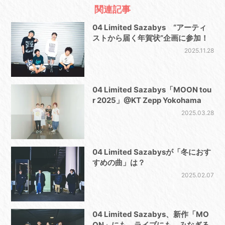
関連記事
04 Limited Sazabys “アーティ
ストから届く年賀状”企画に参加！
2025.11.28
04 Limited Sazabys「MOON tou
r 2025」@KT Zepp Yokohama
2025.03.28
04 Limited Sazabysが「冬におす
すめの曲」は？
2025.02.07
04 Limited Sazabys、新作「MO
ON」にも、ライブにも、みなぎる