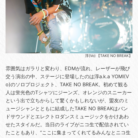
淳(Vo) 【TAKE NO BREAK】
雰囲気はガラリと変わり、EDMが流れ、レーザーが飛び
交う演出の中、ステージに登場したのは淳a.k.a YOMI(V
o)のソロプロジェクト、TAKE NO BREAK。初めて観る
人は蛍光色のTシャツにジーンズ、オレンジのスニーカー
という出で立ちからして驚くかもしれないが、盟友のミ
ュージシャンとともに結成したTAKE NO BREAKはバン
ドサウンドとエレクトロダンスミュージックをかけあわ
せたスタイルだ。当日のライブがニコ生で配信されてい
たこともあり、“ここに集まってくれてるみんなとニコ生