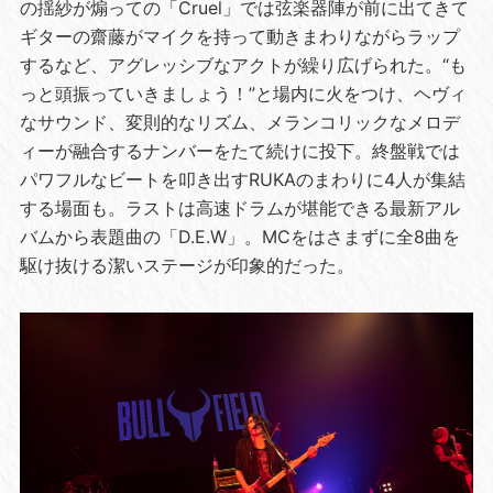
の揺紗が煽っての「Cruel」では弦楽器陣が前に出てきて
ギターの齋藤がマイクを持って動きまわりながらラップ
するなど、アグレッシブなアクトが繰り広げられた。“も
っと頭振っていきましょう！”と場内に火をつけ、ヘヴィ
なサウンド、変則的なリズム、メランコリックなメロデ
ィーが融合するナンバーをたて続けに投下。終盤戦では
パワフルなビートを叩き出すRUKAのまわりに4人が集結
する場面も。ラストは高速ドラムが堪能できる最新アル
バムから表題曲の「D.E.W」。MCをはさまずに全8曲を
駆け抜ける潔いステージが印象的だった。