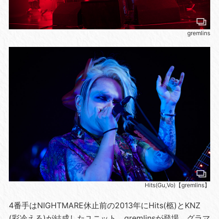
gremlins
Hits(Gu,Vo)【gremlins】
4番手はNIGHTMARE休止前の2013年にHits(柩)とKNZ
(彩冷える)が結成したユニット、gremlinsが登場。グラマ