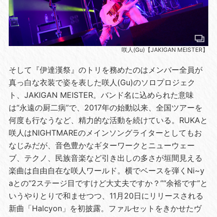
咲人(Gu)【JAKIGAN MEISTER】
そして『伊達漢祭』のトリを務めたのはメンバー全員が
真っ白な衣装で姿を表した咲人(Gu)のソロプロジェク
ト、JAKIGAN MEISTER。バンド名に込められた意味
は“永遠の厨二病”で、2017年の始動以来、全国ツアーを
何度も行なうなど、精力的な活動を続けている。RUKAと
咲人はNIGHTMAREのメインソングライターとしてもお
なじみだが、音色豊かなギターワークとニューウェー
ブ、テクノ、民族音楽など引き出しの多さが垣間見える
楽曲は自由自在な咲人ワールド。横でベースを弾くNi~y
aとの“2ステージ目ですけど大丈夫ですか？”“余裕です”と
いうやりとりで和ませつつ、11月20日にリリースされる
新曲「Halcyon」を初披露。ファルセットをきかせたヴ