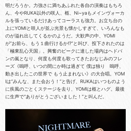
明だろうか。力強さに満ちあふれた各自の演奏はもちろ
ん、今やRUKA以外の咲人、柩、Ni~yaもメインヴォーカ
ルを張っているだけあってコーラスも強力。お立ち台の
上にYOMIと咲人が並ぶ光景も懐かしすぎて、いろんなも
のが溢れ出してくるかのようだ。大歓声の中、YOMI
が“お前ら、もう１曲行けるか!?”と叫び、投下されたのは
「極東乱心天国」。興奮のピークに達した場内はヘドバ
ンの嵐となり、何度も何度も歌ってきたおなじみのフレ
ーズ《嗚呼、いつの間にか時は過ぎて 僕は独り 嗚呼、
動き出したこの世界で もう止まれない》の大合唱。YOM
Iは“みんな、また会おう！”と告げ、RUKAはいつものよう
に疾風のごとくステージを去り、YOMIは柩とハグ。最後
に生声で“ありがとうございました！”と叫んだ。