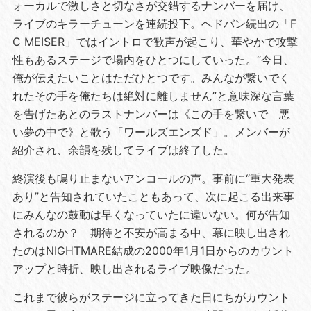
ォーカルで激しさと切なさが交錯するナンバーを届け、
ライブのキラーチューンを連続投下。ヘドバン続出の「F
C MEISER」ではイントロで歓声が起こり、華やかで攻撃
性もあるステージで場内をひとつにしていった。“今日、
俺が伝えたいことはただひとつです。みんなが繋いでく
れたその手を俺たちは絶対に離しません”と意味深な言葉
を告げたあとのラストナンバーは《この手を繋いで 悪
い夢の中で》と歌う「ワールズエンズド」。メンバーが
紹介され、余韻を残してライブは終了した。
終演後も鳴り止まないアンコールの声。事前に“重大発表
あり”と告知されていたこともあって、次に起こる出来事
にみんなの鼓動は早くなっていたに違いない。何が告知
されるのか？ 期待と不安が高まる中、幕に映し出され
たのはNIGHTMARE結成の2000年1月1日からのカウント
アップと時折、映し出されるライブ映像だった。
これまで彼らがステージに立ってきた日にちがカウント