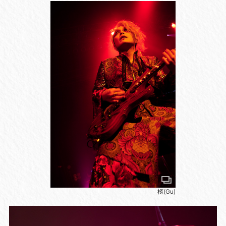
柩(Gu)