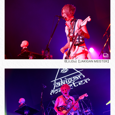
咲人(Gu)【JAKIGAN MEISTER】