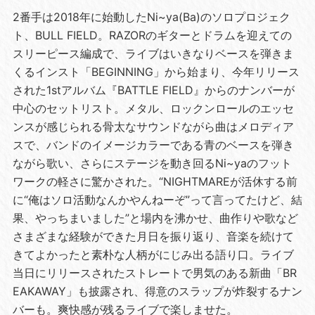
2番手は2018年に始動したNi~ya(Ba)のソロプロジェク
ト、BULL FIELD。RAZORのギターとドラムを迎えての
スリーピース編成で、ライブはいきなりベースを弾きま
くるインスト「BEGINNING」から始まり、今年リリース
された1stアルバム『BATTLE FIELD』からのナンバーが
中心のセットリスト。メタル、ロックンロールのエッセ
ンスが感じられる骨太なサウンドながら曲はメロディア
スで、バンドのイメージカラーである青のベースを弾き
ながら歌い、さらにステージを動き回るNi~yaのフット
ワークの軽さに驚かされた。“NIGHTMAREが活休する前
に“俺はソロ活動なんかやんねーぞ”って言ってたけど、結
果、やっちまいました”と場内を沸かせ、曲作りや歌など
さまざまな経験ができた月日を振り返り、音楽を続けて
きてよかったと素朴な人柄がにじみ出る語り口。ライブ
当日にリリースされたストレートで男気のある新曲「BR
EAKAWAY」も披露され、得意のスラップが炸裂するナン
バーも。爽快感が残るライブで楽しませた。