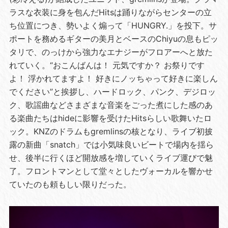
ラスな衣装に身を包んだHitsは踊りながらセンターの立
ち位置につき、勢いよく煽って「HUNGRY.」を投下。サ
ポートを務めるギターの美月とベースのChiyuの息もピッ
タリで、のっけから強力なエナジーがフロアーへと放た
れていく。“おこんばんは！ 元気ですか？ お祭りです
よ！ 浮かれてますよ！ 好きにノッちゃって好きに楽しん
でください”と挨拶し、ハードロック、パンク、デジロッ
ク、歌謡曲などさまざまな音楽をごった煮にした感のあ
る楽曲たちはhideに影響を受けたHitsらしい歌舞いたロ
ック。KNZのドラムもgremlinsの核となり、ライブ初披
露の新曲「snatch」では小気味良いビートで場内を揺ら
せ、後半に行くほど開放感を増していくライブ運びで魅
了。フロントマンとして堂々としたヴォーカルを響かせ
ていたのも頼もしい限りだった。