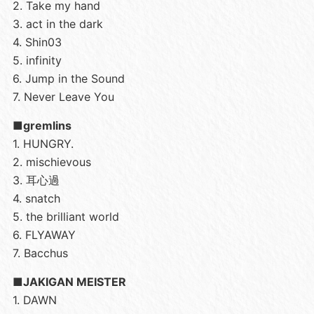
2. Take my hand
3. act in the dark
4. Shin03
5. infinity
6. Jump in the Sound
7. Never Leave You
■gremlins
1. HUNGRY.
2. mischievous
3. 耳心過
4. snatch
5. the brilliant world
6. FLYAWAY
7. Bacchus
■JAKIGAN MEISTER
1. DAWN