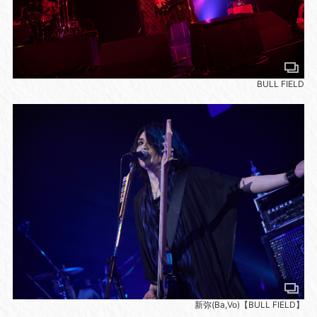
BULL FIELD
新弥(Ba,Vo)【BULL FIELD】