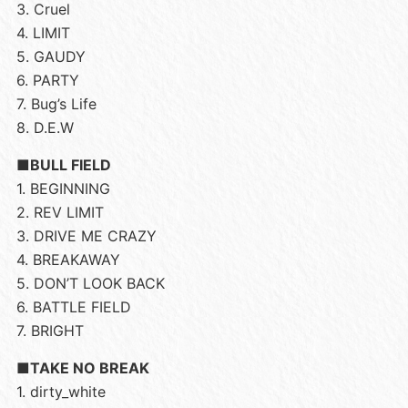
3. Cruel
4. LIMIT
5. GAUDY
6. PARTY
7. Bug’s Life
8. D.E.W
■BULL FIELD
1. BEGINNING
2. REV LIMIT
3. DRIVE ME CRAZY
4. BREAKAWAY
5. DON’T LOOK BACK
6. BATTLE FIELD
7. BRIGHT
■TAKE NO BREAK
1. dirty_white