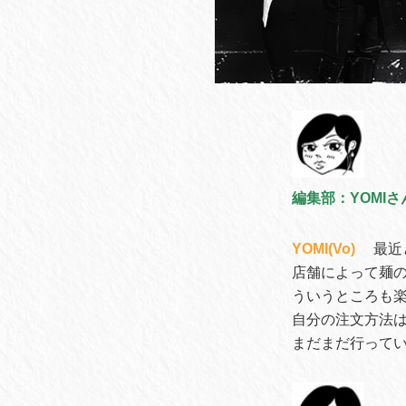
編集部：YOMI
YOMI(Vo)
最近
店舗によって麺
ういうところも
自分の注文方法は
まだまだ行って