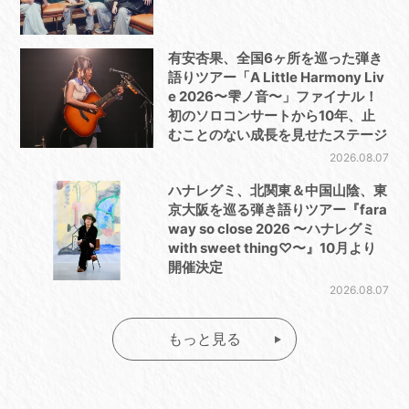
有安杏果、全国6ヶ所を巡った弾き
語りツアー「A Little Harmony Liv
e 2026〜雫ノ音〜」ファイナル！
初のソロコンサートから10年、止
むことのない成長を見せたステージ
2026.08.07
ハナレグミ、北関東＆中国山陰、東
京大阪を巡る弾き語りツアー『fara
way so close 2026 〜ハナレグミ
with sweet thing♡〜』10月より
開催決定
2026.08.07
もっと見る