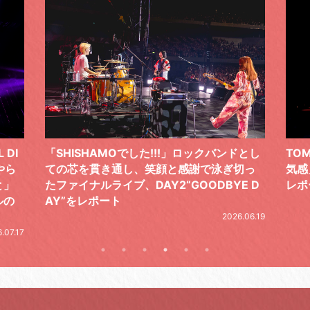
ドとし
TOMOO、３台の鍵盤で「6月から7月の空
筋肉
切っ
気感」を鮮やかに描いた、FC限定ライブを
の日
E D
レポート
とし
の拍
2026.07.17
.06.19