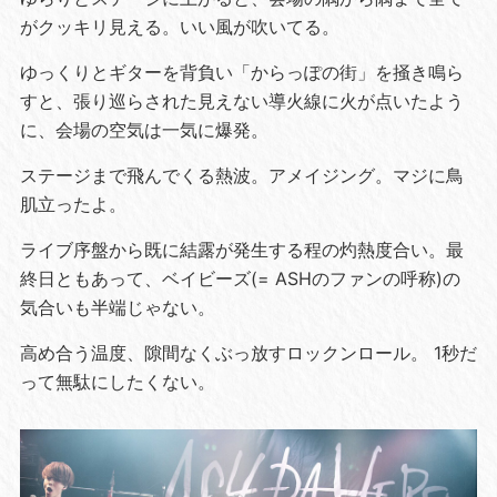
がクッキリ見える。いい風が吹いてる。
ゆっくりとギターを背負い「からっぽの街」を掻き鳴ら
すと、張り巡らされた見えない導火線に火が点いたよう
に、会場の空気は一気に爆発。
ステージまで飛んでくる熱波。アメイジング。マジに鳥
肌立ったよ。
ライブ序盤から既に結露が発生する程の灼熱度合い。最
終日ともあって、ベイビーズ(= ASHのファンの呼称)の
気合いも半端じゃない。
高め合う温度、隙間なくぶっ放すロックンロール。 1秒だ
って無駄にしたくない。