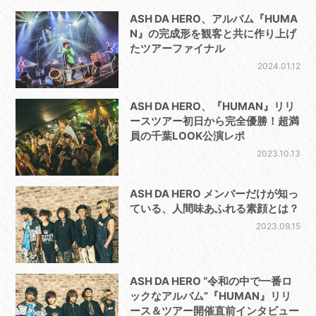
ASH DA HERO、アルバム『HUMA
N』の完成形を観客と共に作り上げ
たツアーファイナル
2024.01.12
ASH DA HERO、『HUMAN』リリ
ースツアー初日から完全優勝！超満
員の千葉LOOK公演レポ
2023.10.13
ASH DA HERO メンバーだけが知っ
ている、人間味あふれる素顔とは？
2023.09.15
ASH DA HERO “令和の中で一番ロ
ックなアルバム”『HUMAN』リリ
ース＆ツアー開催直前インタビュー