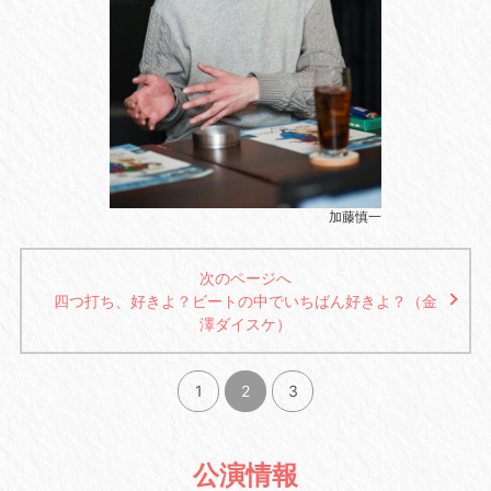
加藤慎一
次のページへ
四つ打ち、好きよ？ビートの中でいちばん好きよ？（金
澤ダイスケ）
1
2
3
公演情報