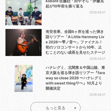
kobore 佐藤赳・田中そら・伊藤克
起が10年前を振り返る
2026.08.07
有安杏果、全国6ヶ所を巡った弾き
語りツアー「A Little Harmony Liv
e 2026〜雫ノ音〜」ファイナル！
初のソロコンサートから10年、止
むことのない成長を見せたステージ
2026.08.07
ハナレグミ、北関東＆中国山陰、東
京大阪を巡る弾き語りツアー『fara
way so close 2026 〜ハナレグミ
with sweet thing♡〜』10月より
開催決定
2026.08.07
もっと見る