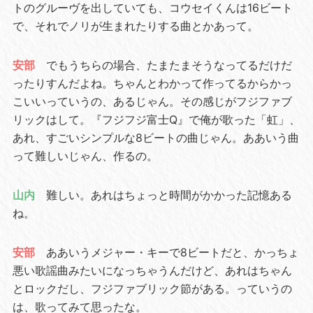
トのグルーヴを出していても、コウセイくんは16ビート
で、それでノリが生まれたりする曲とかあって。
安部
でもうちらの場合、たまたまそうなってるだけだ
ったりすんだよね。ちゃんとわかって作ってるからかっ
こいいっていうの、あるじゃん。その感じがフジファブ
リックはして。『フジフジ富士Q』で俺が歌った「虹」、
あれ、すごいシンプルな8ビートの曲じゃん。ああいう曲
って難しいじゃん、作るの。
山内
難しい。あれはちょっと時間がかかった記憶ある
ね。
安部
ああいうメジャー・キーで8ビートだと、かっちょ
悪い歌謡曲みたいになっちゃうんだけど、あれはちゃん
とロックだし、フジファブリック節がある。っていうの
は、歌ってみて思ったな。