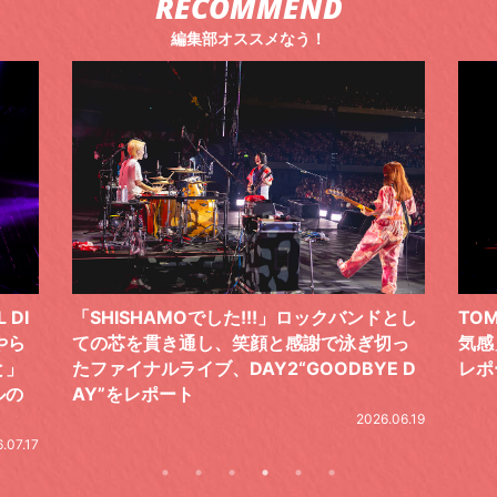
RECOMMEND
編集部オススメなう！
 DI
「SHISHAMOでした!!!」ロックバンドとし
TO
やら
ての芯を貫き通し、笑顔と感謝で泳ぎ切っ
気感
と」
たファイナルライブ、DAY2“GOODBYE D
レポ
ルの
AY”をレポート
2026.06.19
.07.17