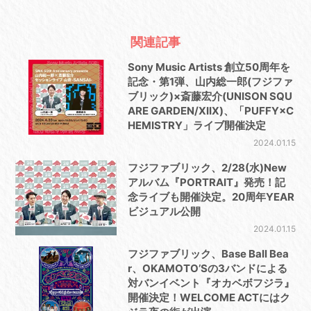
関連記事
Sony Music Artists 創立50周年を
記念・第1弾、山内総一郎(フジファ
ブリック)×斎藤宏介(UNISON SQU
ARE GARDEN/XIIX)、「PUFFY×C
HEMISTRY」ライブ開催決定
2024.01.15
フジファブリック、2/28(水)New
アルバム『PORTRAIT』発売！記
念ライブも開催決定。20周年YEAR
ビジュアル公開
2024.01.15
フジファブリック、Base Ball Bea
r、OKAMOTO’Sの3バンドによる
対バンイベント『オカベボフジラ』
開催決定！WELCOME ACTにはク