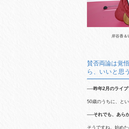
岸谷香＆Unlo
賛否両論は覚
ら、いいと思
──昨年2月のライ
50
歳のうちに、とい
──それでも、あら
そうですね。始めた