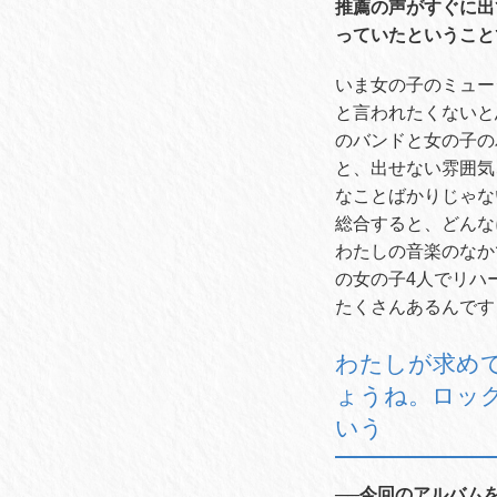
推薦の声がすぐに出
っていたということ
いま女の子のミュー
と言われたくないと
のバンドと女の子の
と、出せない雰囲気
なことばかりじゃな
総合すると、どんな
わたしの音楽のなか
の女の子
4
人でリハ
たくさんあるんです
わたしが求め
ょうね。ロッ
いう
──今回のアルバム