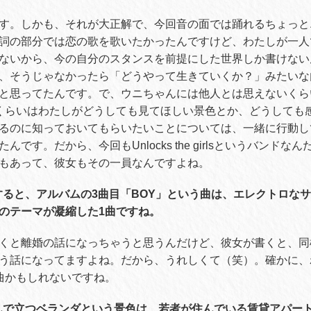
す。しかも、それが大正解で、今回音の面では踊れるちょっと
詞の部分では恋の歌を歌いたかったんですけど、わたしが一人
ないから、今の自分のスタンスを前提にした世界しか書けない
、そうじゃなかったら「どうやって生きていくか？」みたいな
と思ってたんです。で、ウニちゃんには他人とは思えないくら
くらいはわたしがどうしても見てほしい景色とか、どうしても
るのに知っておいてもらいたいことについては、一緒に行動し
たんです。だから、今回も
Unlocks the girls
というバンドなん
もあって、彼女もその一員なんですよね。
すると、アルバムの3曲目「BOY」という曲は、エレクトロな
のテーマが凝縮した1曲ですね。
くと離婚の話になっちゃうと思うんだけど、彼女が書くと、同
う話になってますよね。だから、うれしくて（笑）。確かに、
曲かもしれないですね。
んで立つベランダという景色は、若者が住んでいる賃貸アパー