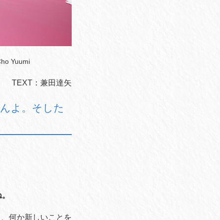
Cho Yuumi
TEXT：兼田達矢
らんよ。そした
ね。
し、何か新しいことを