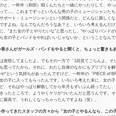
のと、一昨年（和田）唱くんたちと一緒にやったりして、やっ
って
…
。これまでずっといろんな男の子のミュージシャンたち
サポート・ミュージシャンという関係だと、どんなに親しくな
ですよね。なんでなんだろうなあ？と、いろいろ考えるんだけ
に、
“
また女の子とやりたいな
”
と思ったし、
“
やっぱりバンドが
ら女の子とバンドをやればいいじゃないか、ということなんで
い香さんがガールズ・バンドをやると聞くと、ちょっと驚きも
は覚悟してましたよ。でもその一方で「
1
回見てごらんよ。そ
も思ってたから。それに、わたし自身のなかにもプリプリを解
いや
”
という気持ちがあったんですけど、一昨年の『
PIECE of B
女の子に入ってもらったんです。いろいろ考えた末に、女の子
ど、それはやっぱり解散してから年月もずいぶん経ってたし、
きったところで、ようやくケリがついたんだと思うんです。そ
に最高で、うれしくなっちゃったんですよね（笑）。
を作ってきたスタッフの方々から「女の子とやるんなら、この