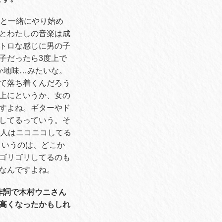
と一緒にやり始め
とわたしの音楽は成
トロな感じに男の子
子だったら
3
度上で
か地味
…
みたいな。
て落ち着くんだろう
上にというか、女の
すよね。ギターやド
してるっていう。そ
人はニコニコしてる
というのは、どこか
ゴリゴリしてるのも
なんですよね。
作詞で木村ウニさん
高くなったかもしれ