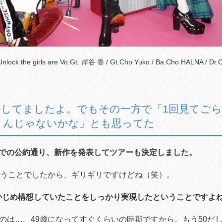
ck the girls are Vo.Gt. 岸谷 香 / Gt.Cho Yuko / Ba.Cho HALNA / Dr.
悟してましたよ。でもその一方で「
1
回見てご
うんじゃないかな」とも思ってた
ブでの公約通り、新作を発表してツアーも決定しました。
うことでしたから、ギリギリですけどね（笑）。
かじめ構想していたことをしっかり実現したということですよ
のは
…
、
49
歳になってすぐくらいの時期ですから。もう
50
だ