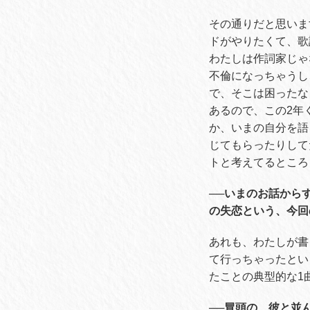
その通りだと思いま
ドがやりたくて、歌
わたしは作詞家じゃ
不倫になっちゃうし
で、そこは困ったな
あるので、この
2
年
か、いまの自分を語
じてもらったりして
トと考えてるところ
──いまのお話から
の失恋という、今回
あれも、わたしが書
て行っちゃったとい
たことの典型的な
1
──冒頭の、彼と並