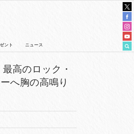
ゼント
ニュース
”始動！最高のロック・
ツアーへ胸の高鳴り