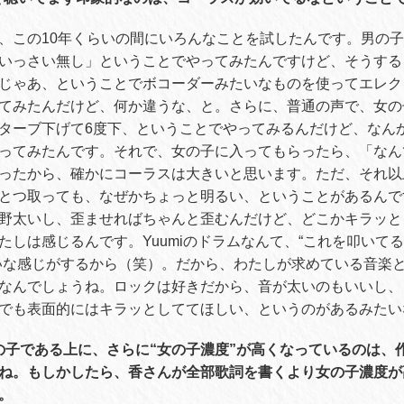
、この
10
年くらいの間にいろんなことを試したんです。男の子
いっさい無し」ということでやってみたんですけど、そうする
じゃあ、ということでボコーダーみたいなものを使ってエレク
てみたんだけど、何か違うな、と。さらに、普通の声で、女の
ターブ下げて
6
度下、ということでやってみるんだけど、なん
ってみたんです。それで、女の子に入ってもらったら、「なん
ったから、確かにコーラスは大きいと思います。ただ、それ以
とつ取っても、なぜかちょっと明るい、ということがあるんで
野太いし、歪ませればちゃんと歪むんだけど、どこかキラッと
たしは感じるんです。
Yuumi
のドラムなんて、
“
これを叩いてる
いな感じがするから（笑）。だから、わたしが求めている音楽
なんでしょうね。ロックは好きだから、音が太いのもいいし、
でも表面的にはキラッとしててほしい、というのがあるみたい
女の子である上に、さらに“女の子濃度”が高くなっているのは、
ね。もしかしたら、香さんが全部歌詞を書くより女の子濃度が
。