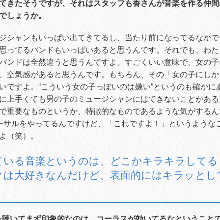
てきたそうですが、それはスタッフも香さんが音楽を作る仲間
でしょうか。
ジシャンもいっぱい出てきてるし、当たり前になってるなかで
思ってるバンドもいっぱいあると思うんです。それでも、わた
バンドは全然違うと思うんですよ。すごくいい意味で、女の子
、空気感があると思うんです。もちろん、その「女の子にしか
いですよ。
“
こういう女の子っぽいのは嫌い
”
というのも確かに
に上手くても男の子のミュージシャンにはできないことがある
で重要なものというか、特徴的なものであるような気がするん
ーサルをやってるんですけど、「これですよ！」というような
よ（笑）。
ている音楽というのは、どこかキラキラしてる
クは大好きなんだけど、表面的にはキラッとし
を聴いてまず印象的なのは、コーラスが効いてるなということ