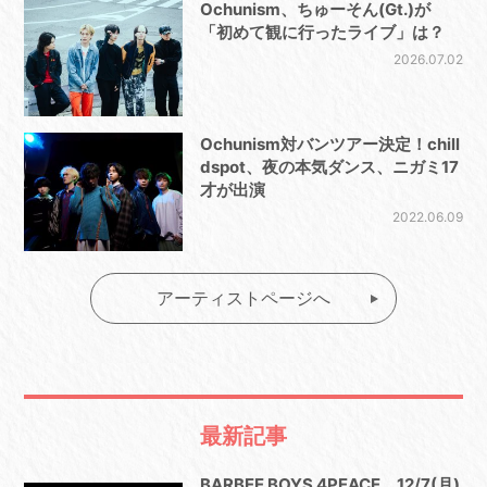
Ochunism、ちゅーそん(Gt.)が
「初めて観に行ったライブ」は？
2026.07.02
Ochunism対バンツアー決定！chill
dspot、夜の本気ダンス、ニガミ17
才が出演
2022.06.09
アーティストページへ
最新記事
BARBEE BOYS 4PEACE、12/7(月)