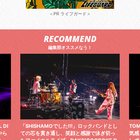
＜PR ライフガード＞
RECOMMEND
編集部オススメなう！
 DI
「SHISHAMOでした!!!」ロックバンドとし
TO
やら
ての芯を貫き通し、笑顔と感謝で泳ぎ切っ
気感