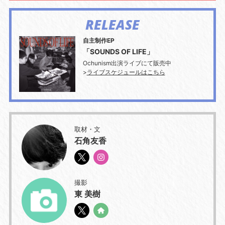
RELEASE
自主制作EP
「SOUNDS OF LIFE」
Ochunism出演ライブにて販売中
>
ライブスケジュールはこちら
取材・文
石角友香
撮影
東 美樹