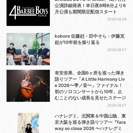
公演詳細発表！本日夜8時8分より6
月公演も期間限定配信スタート
2026.08.08
kobore 佐藤赳・田中そら・伊藤克
起が10年前を振り返る
2026.08.07
有安杏果、全国6ヶ所を巡った弾き
語りツアー「A Little Harmony Liv
e 2026〜雫ノ音〜」ファイナル！
初のソロコンサートから10年、止
むことのない成長を見せたステージ
2026.08.07
ハナレグミ、北関東＆中国山陰、東
京大阪を巡る弾き語りツアー『fara
way so close 2026 〜ハナレグミ