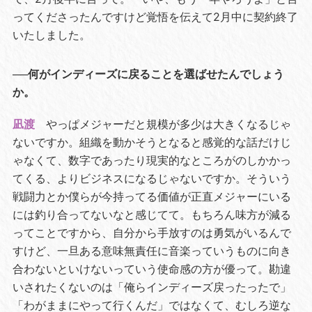
ってくださったんですけど覚悟を伝えて2月中に契約終了
いたしました。
──何がインディーズに戻ることを選ばせたんでしょう
か。
凪渡
やっぱメジャーだと規模が多少は大きくなるじゃ
ないですか。組織を動かそうとなると感覚的な話だけじ
ゃなくて、数字であったり現実的なところがのしかかっ
てくる、よりビジネスになるじゃないですか。そういう
戦闘力とか僕らが今持ってる価値が正直メジャーにいる
には釣り合ってないなと感じてて。もちろん味方が減る
ってことですから、自分から手放すのは勇気がいるんで
すけど、一旦ある意味無責任に音楽っていうものに向き
合わないといけないっていう使命感の方が優って。勘違
いされたくないのは「俺らインディーズ戻ったったで」
「わがままにやって行くんだ」ではなくて、むしろ逆な