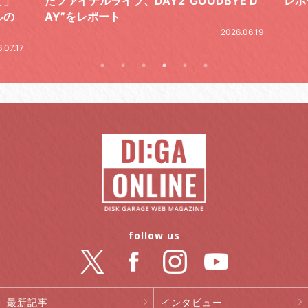
と」
たファイナルライブ、DAY2“GOODBYE D
レポ
ルの
AY”をレポート
2026.06.19
.07.17
follow us
最新記事
インタビュー