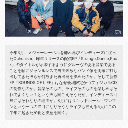
今年3月、メジャーレーベルを離れ再びインディーズに戻っ
たOchunism。昨年リリースの配信EP『Strange,Dance,Roc
k』のタイトルが示唆するようにグルーヴのある音楽である
ことを軸にジャンルレスで自由奔放なバンド像を明確に打ち
出してきた彼らが何故また再出発を決めたのか。そして新作
EP『SOUNDS OF LIFE』はなぜ会場限定かつフィジカルCD
の制作なのか。音楽そのもの、ライブそのものを楽しめばそ
れでよくない？という声も聞こえそうだが、インディーズ回
帰にはそれなりの理由が。8月にはリキッドルーム・ワンマ
ンという一つの節目になりそうなライブも控える5人にこの
半年に起きた変化と決意を聞く。