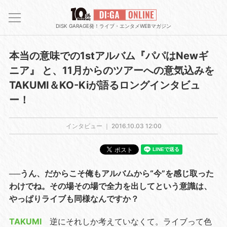
DISK GARAGE発！ライブ・エンタメWEBマガジン
本当の意味での1stアルバム『パパはNewギ
ニア』 と、11月からのツアーへの意気込みを
TAKUMI＆KO-Kiが語るロングインタビュ
ー！
インタビュー ｜
2016.10.03 12:00
──うん、だからこそ俺もアルバムから“今”を感じ取った
わけでね。その場その場で全力を出してという意識は、
やっぱりライブも同様なんですか？
TAKUMI
逆にそれしか考えていなくて。ライブって色