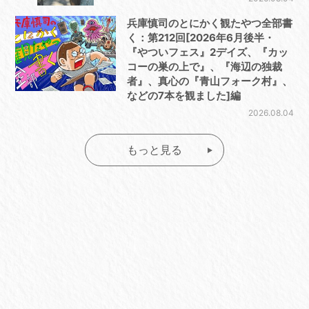
兵庫慎司のとにかく観たやつ全部書
く：第212回[2026年6月後半・
『やついフェス』2デイズ、『カッ
コーの巣の上で』、『海辺の独裁
者』、真心の『青山フォーク村』、
などの7本を観ました]編
2026.08.04
もっと見る