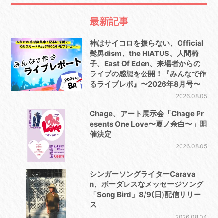
最新記事
神はサイコロを振らない、Official
髭男dism、the HIATUS、人間椅
子、East Of Eden、来場者からの
ライブの感想を公開！『みんなで作
るライブレポ』〜2026年8月号〜
2026.08.05
Chage、アート展示会「Chage Pr
esents One Love〜夏ノ余白〜」開
催決定
2026.08.05
シンガーソングライターCarava
n、ボーダレスなメッセージソング
「Song Bird」8/9(日)配信リリー
ス
2026.08.04