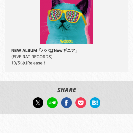
NEW ALBUM「パパはNewギニア」
(FIVE RAT RECORDS)
10/5(水)Release！
SHARE