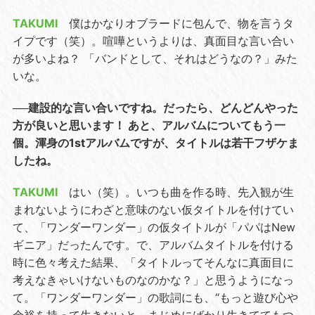
TAKUMI
僕はかなりオブラードに包んで、物を言うタ
イプです（笑）。喧嘩というよりは、真面目な言い合い
が多いよね？ 「バンドとして、それはどうなの？」みた
いな。
──建設的な言い合いですね。だったら、どんどんやった
方が良いと思います！ あと、アルバムについてもう一
個。渾身の1stアルバムですが、タイトルは若干フザケま
したね。
TAKUMI
はい（笑）。いつも曲を作る時、先入観が生
まれないようにわざと意味のない仮タイトルを付けてい
て、「ワンダーワンダー」の仮タイトルが「パパはNew
ギニア」だったんです。で、アルバムタイトルを付ける
時に色々考えた結果、「タイトルってそんなに真面目に
考えなきゃいけないものなのかな？」と思うようになっ
て。「ワンダーワンダー」の歌詞にも、“もっと遊び心や