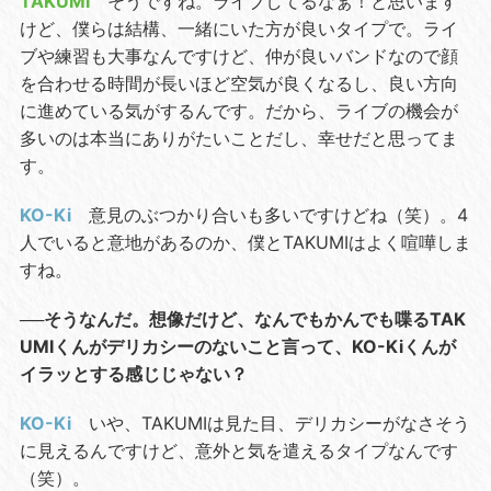
TAKUMI
そうですね。ライブしてるなぁ！と思います
けど、僕らは結構、一緒にいた方が良いタイプで。ライ
ブや練習も大事なんですけど、仲が良いバンドなので顔
を合わせる時間が長いほど空気が良くなるし、良い方向
に進めている気がするんです。だから、ライブの機会が
多いのは本当にありがたいことだし、幸せだと思ってま
す。
KO-Ki
意見のぶつかり合いも多いですけどね（笑）。4
人でいると意地があるのか、僕とTAKUMIはよく喧嘩しま
すね。
──そうなんだ。想像だけど、なんでもかんでも喋るTAK
UMIくんがデリカシーのないこと言って、KO-Kiくんが
イラッとする感じじゃない？
KO-Ki
いや、TAKUMIは見た目、デリカシーがなさそう
に見えるんですけど、意外と気を遣えるタイプなんです
（笑）。