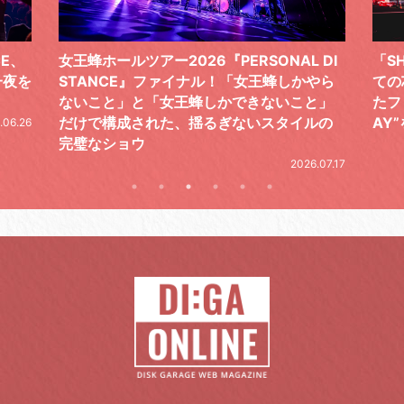
 DI
「SHISHAMOでした!!!」ロックバンドとし
TO
やら
ての芯を貫き通し、笑顔と感謝で泳ぎ切っ
気感
と」
たファイナルライブ、DAY2“GOODBYE D
レポ
ルの
AY”をレポート
2026.06.19
.07.17