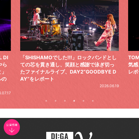
 DI
「SHISHAMOでした!!!」ロックバンドとし
TO
やら
ての芯を貫き通し、笑顔と感謝で泳ぎ切っ
気感
と」
たファイナルライブ、DAY2“GOODBYE D
レポ
ルの
AY”をレポート
2026.06.19
.07.17