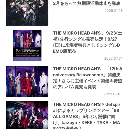
2月をもって無期限活動休止を発表
2026.01.08
THE MICRO HEAD 4N’S 、9/23(土
祝) 先行シングル発売決定！8/27
(日)に来場者特典としてシングルD
EMO版配布
2023.07.31
THE MICRO HEAD 4N’S、「12th A
nniversary Be awesome」開催決
定！さらに主催イベント開催＆待望
のアルバム発売も発表
2023.07.03
THE MICRO HEAD 4N’S × defspir
al によるカップリングツアー「9B
ALL GAMES」5年ぶり開催に向
け、kazuya・KEKE・TAKA・MA
SATO座談会！