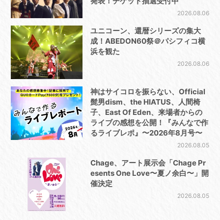
発表！チケット抽選受付中
2026.08.06
ユニコーン、還暦シリーズの集大
成！ABEDON60祭＠パシフィコ横
浜を観た
2026.08.06
神はサイコロを振らない、Official
髭男dism、the HIATUS、人間椅
子、East Of Eden、来場者からの
ライブの感想を公開！『みんなで作
るライブレポ』〜2026年8月号〜
2026.08.05
Chage、アート展示会「Chage Pr
esents One Love〜夏ノ余白〜」開
催決定
2026.08.05