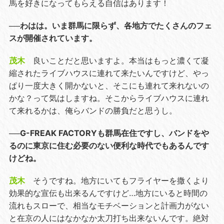
馬を好きになってもらえる自信はあります！
──わはは。いま群馬に限らず、各地方でたくさんのフェ
スが開催されています。
茂木
良いことだと思いますよ。本当はもっと濃くて凝
縮されたライブハウスに連れて来たいんですけど、やっ
ぱり一度大きく開かないと、そこにも連れて来れないの
かな？って気はしますね。そこからライブハウスに連れ
て来れるかは、俺らバンドの勝負だと思うし。
──G-FREAK FACTORYも群馬在住ですし、バンドをや
るのに東京に住む必要のない便利な時代でもあるんです
けどね。
茂木
そうですね。地方にいてもフライヤーを撒くより
効果的な宣伝も出来るんですけど…地方にいると時間の
流れもスローで、相当なモチベーションと計画力がない
と在京の人にはなかなか太刀打ち出来ないんです。絶対