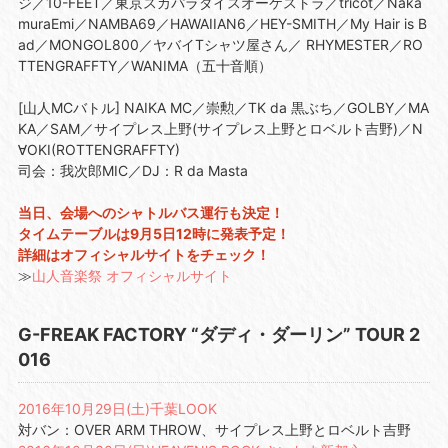
ジ／10-FEET／東京スカパラダイスオーケストラ／tricot／Naka
muraEmi／NAMBA69／HAWAIIAN6／HEY-SMITH／My Hair is B
ad／MONGOL800／ヤバイTシャツ屋さん／ RHYMESTER／RO
TTENGRAFFTY／WANIMA（五十音順）
[山人MCバトル] NAIKA MC／崇勲／TK da 黒ぶち／GOLBY／MA
KA／SAM／サイプレス上野(サイプレス上野とロベルト吉野)／N
∀OKI(ROTTENGRAFFTY)
司会：我次郎MIC／DJ：R da Masta
当日、会場へのシャトルバス運行も決定！
タイムテーブルは9月5日12時に発表予定！
詳細はオフィシャルサイトをチェック！
≫
山人音楽祭 オフィシャルサイト
G-FREAK FACTORY “ダディ・ダーリン” TOUR 2
016
2016年10月29日(土)千葉LOOK
対バン：OVER ARM THROW、サイプレス上野とロベルト吉野