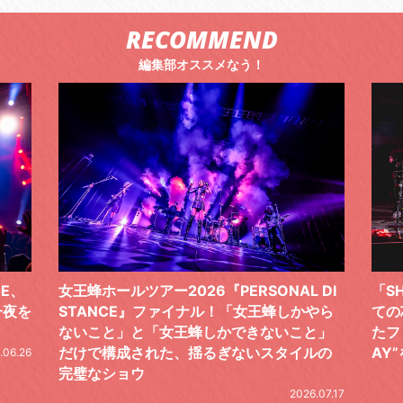
RECOMMEND
編集部オススメなう！
 DI
「SHISHAMOでした!!!」ロックバンドとし
TO
やら
ての芯を貫き通し、笑顔と感謝で泳ぎ切っ
気感
と」
たファイナルライブ、DAY2“GOODBYE D
レポ
ルの
AY”をレポート
2026.06.19
.07.17