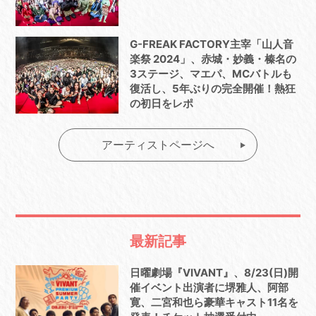
G-FREAK FACTORY主宰「山人音
楽祭 2024」、赤城・妙義・榛名の
3ステージ、マエパ、MCバトルも
復活し、5年ぶりの完全開催！熱狂
の初日をレポ
アーティストページへ
最新記事
日曜劇場『VIVANT』、8/23(日)開
催イベント出演者に堺雅人、阿部
寛、二宮和也ら豪華キャスト11名を