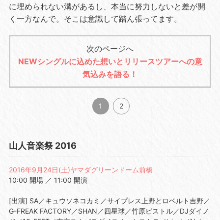
に埋められない溝があるし、本当に努力しないと差が開
く一方なんで。そこは意識して踏ん張ってます。
次のページへ
NEWシングルに込めた想いとリリースツアーへの意
気込みを語る！
1
2
山人音楽祭 2016
2016年9月24日(土)ヤマダグリーンドーム前橋
10:00 開場 ／ 11:00 開演
[出演] SA／キュウソネコカミ／サイプレス上野とロベルト吉野／
G-FREAK FACTORY／SHAN／四星球／竹原ピストル／DJダイノ