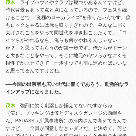
茂木
ライブハウスやクラブは幾つかあるんですけど、
時代背景もあって点と点になっているので。フェスを続
けることで、“究極のローカライズ”を作りたいんです。僕
もロックをやるには歳を取りすぎたので、みんなに届く
大げさなことをやって同世代を叩き起こしたくて。「コ
イツらがやれるなら、俺らも何かやれるんじゃない
か？」と思ってもらうのが第一歩です。俺たちがドーン
と大きなことをやって、そこに地元のヤツらがなにくそ
根性でかぶせてきて、一歩ずつでも前に進めればいいな
と思ってるんですけどね。
──今回の出演者も広い世代に響くであろう、刺激的なラ
インアップになりました。
茂木
強烈に効く劇薬しか揃えてないですからね
（笑）。ブッキングは僕とディスクガレージの西嶋さ
ん、BADASS（所属事務所）の河内さんで考えてるんで
すけど、「全員が同意しなきゃダメだ」と決めて。何と
なくではない、出てもらう理由がちゃんと全部の出演者