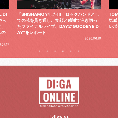
 DI
「SHISHAMOでした!!!」ロックバンドとし
TO
やら
ての芯を貫き通し、笑顔と感謝で泳ぎ切っ
気感
と」
たファイナルライブ、DAY2“GOODBYE D
レポ
ルの
AY”をレポート
2026.06.19
.07.17
follow us