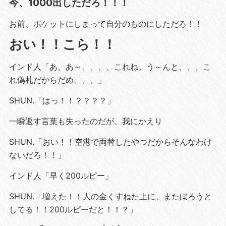
今、1000出しただろ！！！
お前、ポケットにしまって自分のものにしただろ！！
おい！！こら！！
インド人「あ、あ～、、、、これね。う～んと、、、こ
れ偽札だからだめ、、、」
SHUN.「はっ！！？？？？」
一瞬返す言葉も失ったのだが、我にかえり
SHUN.「おい！！空港で両替したやつだからそんなわけ
ないだろ！！」
インド人「早く200ルピー」
SHUN.「増えた！！人の金くすねた上に、またぼろうと
してる！！200ルピーだと！！？」