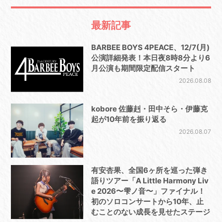
最新記事
BARBEE BOYS 4PEACE、12/7(月)
公演詳細発表！本日夜8時8分より6
月公演も期間限定配信スタート
2026.08.08
kobore 佐藤赳・田中そら・伊藤克
起が10年前を振り返る
2026.08.07
有安杏果、全国6ヶ所を巡った弾き
語りツアー「A Little Harmony Liv
e 2026〜雫ノ音〜」ファイナル！
初のソロコンサートから10年、止
むことのない成長を見せたステージ