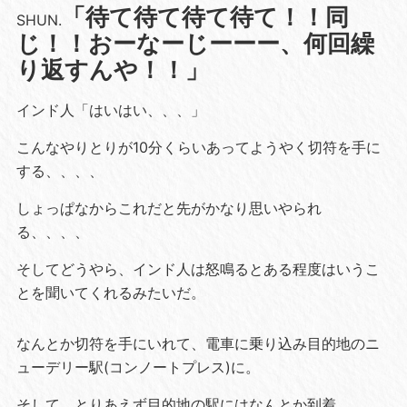
「待て待て待て待て！！同
SHUN.
じ！！おーなーじーーー、何回繰
り返すんや！！」
インド人「はいはい、、、」
こんなやりとりが10分くらいあってようやく切符を手に
する、、、、
しょっぱなからこれだと先がかなり思いやられ
る、、、、
そしてどうやら、インド人は怒鳴るとある程度はいうこ
とを聞いてくれるみたいだ。
なんとか切符を手にいれて、電車に乗り込み目的地のニ
ューデリー駅(コンノートプレス)に。
そして、とりあえず目的地の駅にはなんとか到着。