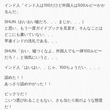
インド人「インド人は100だけど外国人は500ルピーかか
るんだ」
SHUN. (おいおい嘘だろ、、、まじか、、、)
と思い、もう一度ガイドブックを見直す。そんなことは
どこにも書いていない、、、
早速インドの洗礼である、、、
SHUN.「おい、嘘つくなよ。外国人でも一律100ルピー
だろ！」と強気にいうと、、、
インド人「はいはい、、じゃ、100ちょうだい、、、」
認めた！！
あっさり認めやがった！！
ビックリだ！
こいつ悪びれることもない。さも当たり前のような態度
だ！