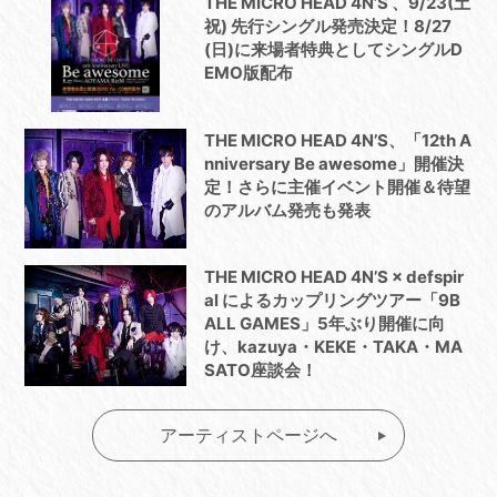
THE MICRO HEAD 4N’S 、9/23(土
祝) 先行シングル発売決定！8/27
(日)に来場者特典としてシングルD
EMO版配布
THE MICRO HEAD 4N’S、「12th A
nniversary Be awesome」開催決
定！さらに主催イベント開催＆待望
のアルバム発売も発表
THE MICRO HEAD 4N’S × defspir
al によるカップリングツアー「9B
ALL GAMES」5年ぶり開催に向
け、kazuya・KEKE・TAKA・MA
SATO座談会！
アーティストページへ