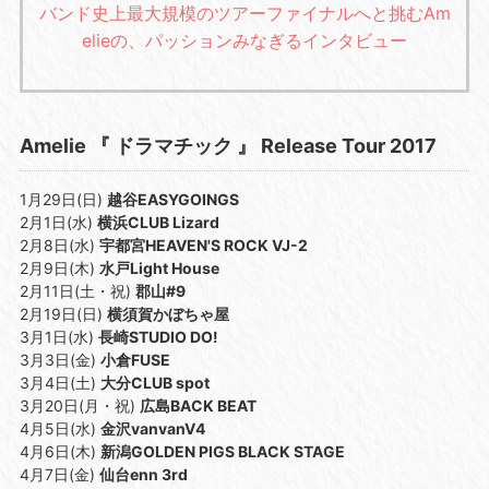
バンド史上最大規模のツアーファイナルへと挑むAm
elieの、パッションみなぎるインタビュー
Amelie 『 ドラマチック 』 Release Tour 2017
1月29日(日)
越谷EASYGOINGS
2月1日(水)
横浜CLUB Lizard
2月8日(水)
宇都宮HEAVEN'S ROCK VJ-2
2月9日(木)
水戸Light House
2月11日(土・祝)
郡山#9
2月19日(日)
横須賀かぼちゃ屋
3月1日(水)
長崎STUDIO DO!
3月3日(金)
小倉FUSE
3月4日(土)
大分CLUB spot
3月20日(月・祝)
広島BACK BEAT
4月5日(水)
金沢vanvanV4
4月6日(木)
新潟GOLDEN PIGS BLACK STAGE
4月7日(金)
仙台enn 3rd