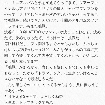
ル、ミニアルバムと形を変えてやってきて、ツアーファ
イナルもアメリ的にギリギリの最大キャパでワンマンを
やって、クリアしたらまた次のデカいキャパ！って感じ
で挑戦をし続けてきたんだけど、今回のアルバムのツア
ーファイナルもまた挑戦。
渋谷CLUB QUATTROでワンマンが決まっておるぞ。決め
たぞ。決めちゃったぞ。でっけーぞ！挑戦だ！！！
毎回挑戦だし、フタ開けるまでわからないし、ぶっちゃ
けいつもびびっちゃうけど、みんながうちらの挑戦に賛
同して応援してくれて力を貸してくれるから、がんばれ
るし成り立ってます！
「挑戦」があるから、悔しくも嬉しくも悲しくも幸せに
もなって、だから「ドラマチック」に生きていけるんじ
ゃないかなって最近思うんだ！
こんな感じでAmelie、やってるからよう、共に歩もうじ
ゃあないか。
とりあえず3ヶ月間、よろしくね◎
人生よ、ドラマチックであれ！