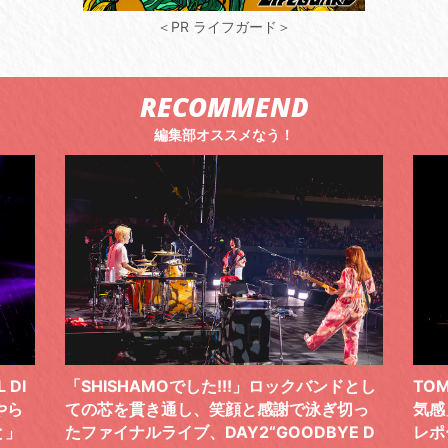
＜PR ライフガード＞
RECOMMEND
編集部オススメなう！
 DI
「SHISHAMOでした!!!」ロックバンドとし
TO
やら
ての芯を貫き通し、笑顔と感謝で泳ぎ切っ
気感
と」
たファイナルライブ、DAY2“GOODBYE D
レポ