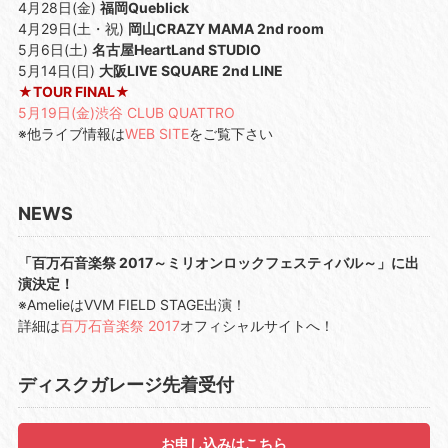
4月28日(金)
福岡Queblick
4月29日(土・祝)
岡山CRAZY MAMA 2nd room
5月6日(土)
名古屋HeartLand STUDIO
5月14日(日)
大阪LIVE SQUARE 2nd LINE
★TOUR FINAL★
5月19日(金)渋谷 CLUB QUATTRO
※他ライブ情報は
WEB SITE
をご覧下さい
NEWS
「百万石音楽祭 2017～ミリオンロックフェスティバル～」に出
演決定！
※AmelieはVVM FIELD STAGE出演！
詳細は
百万石音楽祭 2017
オフィシャルサイトへ！
ディスクガレージ先着受付
お申し込みはこちら