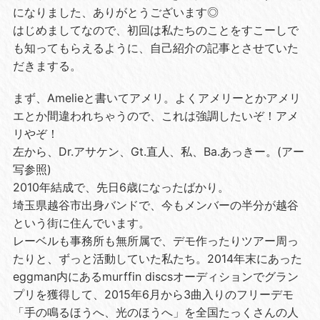
になりました、ありがとうございます◎
はじめましてなので、初回は私たちのことをすこーしで
も知ってもらえるように、自己紹介の記事とさせていた
だきまする。
まず、Amelieと書いてアメリ。よくアメリーとかアメリ
エとか間違われちゃうので、これは強調したいぞ！アメ
リやぞ！
左から、Dr.アサケン、Gt.直人、私、Ba.あっきー。(アー
写参照)
2010年結成で、先日6歳になったばかり。
埼玉県越谷市出身バンドで、今もメンバーの半分が越谷
という街に住んでいます。
レーベルも事務所も無所属で、デモ作ったりツアー周っ
たりと、ずっと活動していた私たち。2014年末にあった
eggman内にあるmurffin discsオーディションでグラン
プリを獲得して、2015年6月から3曲入りのフリーデモ
「手の鳴るほうへ、光のほうへ」を全国たっくさんの人