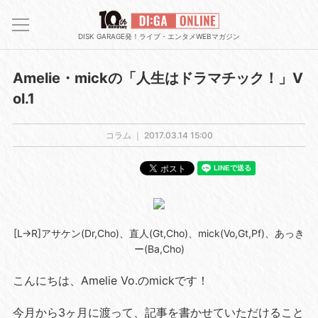
DISK GARAGE発！ライブ・エンタメWEBマガジン
Amelie・mickの「人生はドラマチック！」V
ol.1
コラム ｜
2017.03.14 15:00
[L→R]アサケン(Dr,Cho)、直人(Gt,Cho)、mick(Vo,Gt,Pf)、あっき
ー(Ba,Cho)
こんにちは、Amelie Vo.のmickです！
今月から3ヶ月に渡って、記事を書かせていただけること