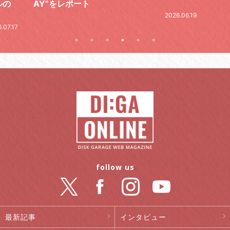
ルの
AY”をレポート
2026.06.19
.07.17
follow us
最新記事
インタビュー