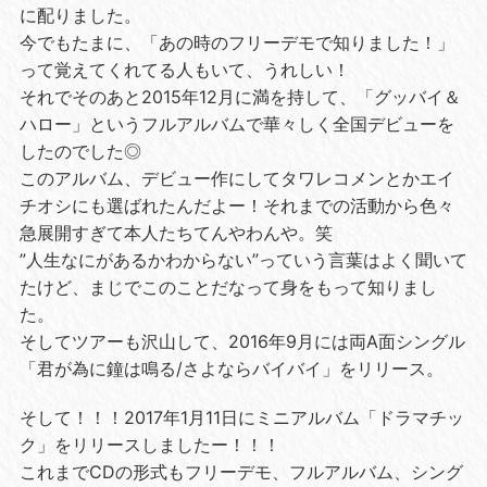
に配りました。
今でもたまに、「あの時のフリーデモで知りました！」
って覚えてくれてる人もいて、うれしい！
それでそのあと2015年12月に満を持して、「グッバイ＆
ハロー」というフルアルバムで華々しく全国デビューを
したのでした◎
このアルバム、デビュー作にしてタワレコメンとかエイ
チオシにも選ばれたんだよー！それまでの活動から色々
急展開すぎて本人たちてんやわんや。笑
”人生なにがあるかわからない”っていう言葉はよく聞いて
たけど、まじでこのことだなって身をもって知りまし
た。
そしてツアーも沢山して、2016年9月には両A面シングル
「君が為に鐘は鳴る/さよならバイバイ」をリリース。
そして！！！2017年1月11日にミニアルバム「ドラマチッ
ク」をリリースしましたー！！！
これまでCDの形式もフリーデモ、フルアルバム、シング