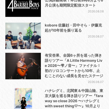
公演詳細発表！本日夜8時8分より6
月公演も期間限定配信スタート
2026.08.08
kobore 佐藤赳・田中そら・伊藤克
起が10年前を振り返る
2026.08.07
有安杏果、全国6ヶ所を巡った弾き
語りツアー「A Little Harmony Liv
e 2026〜雫ノ音〜」ファイナル！
初のソロコンサートから10年、止
むことのない成長を見せたステージ
2026.08.07
ハナレグミ、北関東＆中国山陰、東
京大阪を巡る弾き語りツアー『fara
way so close 2026 〜ハナレグミ
with sweet thing♡〜』10月より