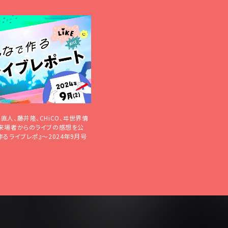
リシー
いて
クガレージ
覧
直人、藤井隆、CHiCO、ヰ世界情
、来場者からのライブの感想を公
作るライブレポ』〜2024年9月号
詳しく公演を
探す