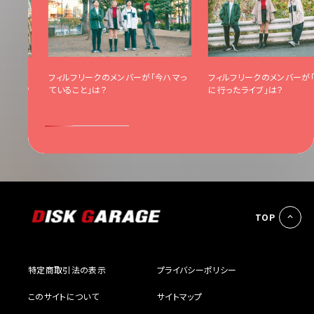
を経て、バ
フィルフリークのメンバーが「今ハマっ
フィルフリークのメンバーが
ROOMワ
ていること」は？
に行ったライブ」は？
TOP
特定商取引法の表示
プライバシーポリシー
このサイトについて
サイトマップ