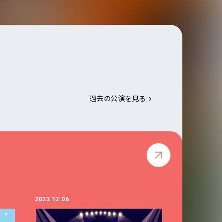
過去の公演を見る
2023.12.06
2020.08.12