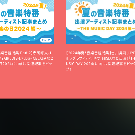
リシー
いて
クガレージ
覧
音楽番組特集 Part.2】寺岡呼人、H
【2024年夏！音楽番組特集】吉川晃司、HYD
PYAIR、DISH//、Da-iCE、AliAなど
ルノグラフィティ、ゆず、MISIAなど出演！『TH
日2024』に向け、関連記事をピッ
USIC DAY 2024』に向け、関連記事をピッ
プ！
詳しく公演を
探す