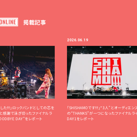
リシー
ア
いて
掲載記事
クガレージ
2026.06.19
覧
Oでした!!!」ロックバンドとしての芯を
「SHISHAMOです!!!」“3人”とオーディエン
と感謝で泳ぎ切ったファイナルラ
の“THANKS”が一つになったファイナルラ
OODBYE DAY”をレポート
DAY1をレポート
詳しく公演を