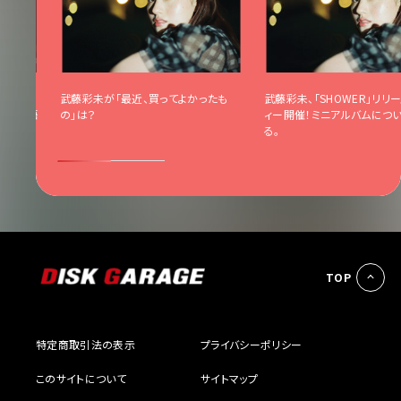
スパーテ
武藤彩未が「最近、買ってよかったも
武藤彩未、「SHOWER」リリ
て全曲語
の」は？
ィー開催！ミニアルバムにつ
る。
TOP
特定商取引法の表示
プライバシーポリシー
このサイトについて
サイトマップ