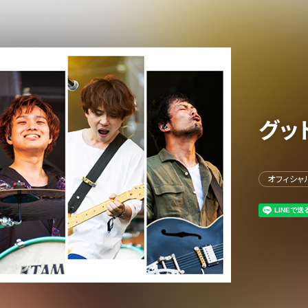
グッ
イベント一覧
オフィシャ
ダー
演
のチケットについて
演
場・配慮対応について
その他