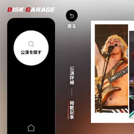
戻る
公演を探す
公演を探す
アーティスト・
公演詳細
新着公演
FAQ
公演日カレン
今週発売の公
当日券情報
チケットの買い方について
購入後
掲載記事
中止/延期の公
コンサートについて
車椅子でのご来
過去公演
祝い花・プレゼントについて
ヘルプ
会場一覧