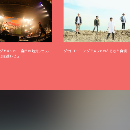
リシー
いて
クガレージ
覧
グアメリカ 二度目の地元フェス、
グッドモーニングアメリカのふるさと自慢！
』総括レビュー！
詳しく公演を
探す