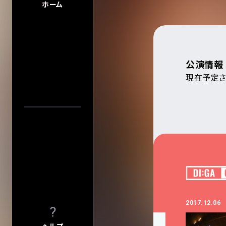
FAQ
ホーム
FAQの内容をキーワード
INFO
INFO一覧
アーティスト・公演名で探す
DI:GA
DI:GA ONLIN
公演情報
フリーペーパー 
現在予定さ
企業・
学校の方へ
イベント協賛に
公演日カレ
公演日で探す
広告掲載につ
会館自主公演
年
学園祭お問い
当日券情報
チケットの団体
グループ鑑賞に
会場で探す
その他情報
興行主の同意
今週発売の公演
転売チケット報
2017.09.04
2017.12.06
入力内容をクリ
サイト
について
特定商取引法