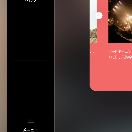
ヘルプ
プライバシーポ
このサイトにつ
サイトマップ
会社情報
株式会社ディス
会社概要
会場一
採用について
八王子結成・グッドモーニングアメリカ企画のフ
グッドモーニン
ェス「八王子天狗祭」開催記念！グドモメンバー
『八王子天狗祭
に直撃インタビュー！
中止／延期の
過去の公演
検索
公演
メニュー