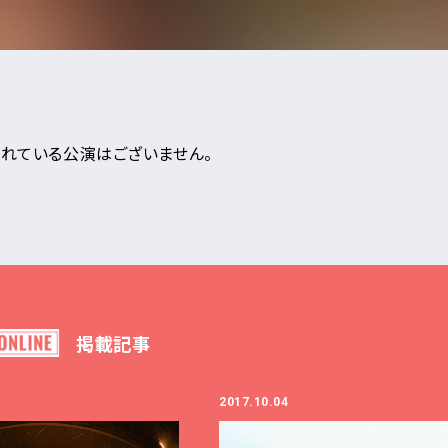
から検索
E
DI:GA
れている公演はございません。
ついて
ンダー
いて
事業のご案内
月
日
合わせ
アーティスト・
販売について
イベント一覧
ついて
掲載記事
なきチケット転売の禁止
新着公演
告フォーム
2017.10.04
ア
の表示