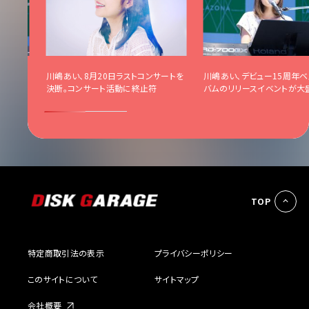
ストアル
川嶋あい、8⽉20⽇ラストコンサートを
川嶋あい、デビュー15周年ベ
況
決断。コンサート活動に終⽌符
バムのリリースイベントが大
TOP
特定商取引法の表示
プライバシーポリシー
このサイトについて
サイトマップ
会社概要