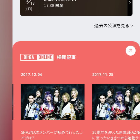
12
13
17:30 開演
(日)
過去の公演を見る
掲載記事
2017.12.04
2017.11.25
。再結成
SHAZNAのメンバーが初めて行ったラ
20周年を迎えた新生SHAZN
イヴへの
イヴは？
に至ったいきさつから始動ラ