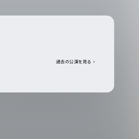
過去の公演を見る