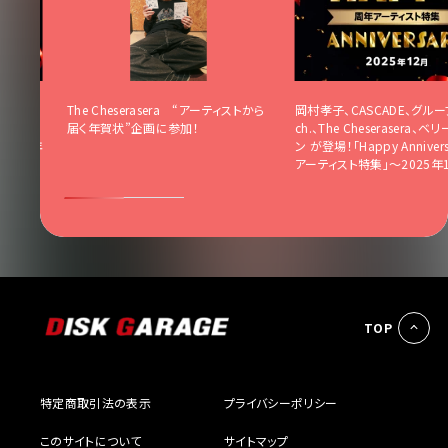
魂、lyn
The Cheserasera “アーティストから
岡村孝子、CASCADE、グループ
リーグッドマ
届く年賀状”企画に参加！
ch.、The Cheserasera、
ary！周年
ン が登場！「Happy Anniver
2月号〜
アーティスト特集」〜2025年
TOP
特定商取引法の表示
プライバシーポリシー
このサイトについて
サイトマップ