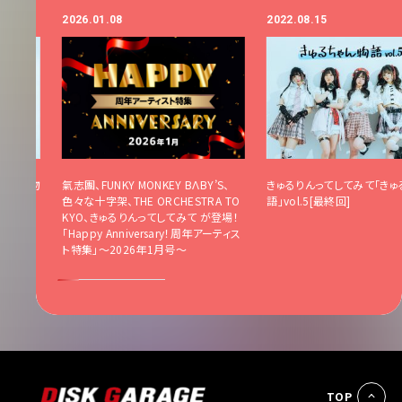
2026.01.08
2022.08.15
るちゃん物
氣志團、FUNKY MONKEY BΛBY’S、
きゅるりんってしてみて「きゅ
色々な十字架、THE ORCHESTRA TO
語」vol.5[最終回]
KYO、きゅるりんってしてみて が登場！
「Happy Anniversary！周年アーティス
ト特集」〜2026年1月号〜
TOP