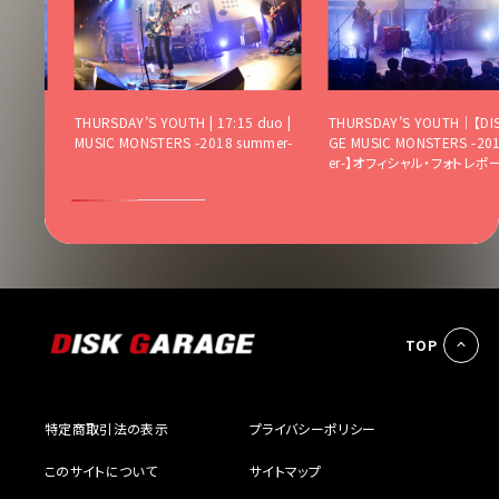
K GARA
THURSDAY’S YOUTH | 17:15 duo |
THURSDAY’S YOUTH｜【DI
7 summ
MUSIC MONSTERS -2018 summer-
GE MUSIC MONSTERS -20
ト
er-】オフィシャル・フォトレポ
TOP
特定商取引法の表示
プライバシーポリシー
このサイトについて
サイトマップ