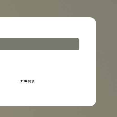
13:30 開演