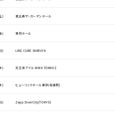
から検索
土)
恵比寿ザ・ガーデンホール
E
金)
草月ホール
DI:GA
ついて
日)
LINE CUBE SHIBUYA
いて
事業のご案内
合わせ
木)
天王洲アイル KIWA TENNOZ
販売について
ついて
木)
ヒューリックホール東京(有楽町)
なきチケット転売の禁止
告フォーム
日)
Zepp DiverCity(TOKYO)
の表示