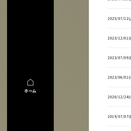
FAQ
FAQの内容をキーワード
INFO
INFO一覧
2025/07/12(
DI:GA
DI:GA ONLIN
2023/12/01(
フリーペーパー 
企業・
学校の方へ
イベント協賛に
2023/07/09(
広告掲載につ
会館自主公演
学園祭お問い
2023/06/01(
チケットの団体
グループ鑑賞に
ホーム
2020/12/24(
その他情報
興行主の同意
転売チケット報
2019/07/07(
サイト
について
特定商取引法