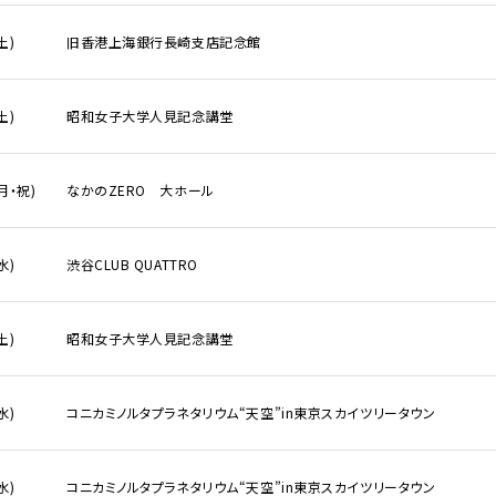
土)
旧香港上海銀行長崎支店記念館
新着公演
土)
昭和女子大学人見記念講堂
ア
(月・祝)
なかのZERO 大ホール
水)
渋谷CLUB QUATTRO
土)
昭和女子大学人見記念講堂
水)
コニカミノルタプラネタリウム“天空”in東京スカイツリータウン
水)
コニカミノルタプラネタリウム“天空”in東京スカイツリータウン