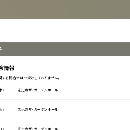
子
イベント一覧
演情報
関する問合せはお受けしておりません。
ダー
演
木)
恵比寿ザ・ガーデンホール
のチケットについて
演
場・配慮対応について
水)
恵比寿ザ・ガーデンホール
その他
日)
恵比寿ザ・ガーデンホール