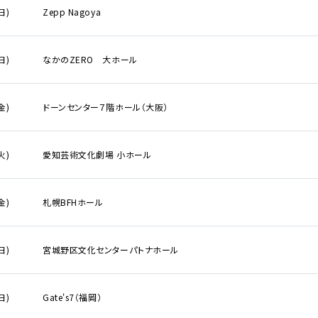
リシー
日)
Zepp Nagoya
いて
日)
なかのZERO 大ホール
クガレージ
金)
ドーンセンター７階ホール（大阪）
火)
愛知芸術文化劇場 小ホール
金)
札幌BFHホール
ンダー
日)
宮城野区文化センターパトナホール
月
日
アーティスト・
日)
Gate's7（福岡）
イベント一覧