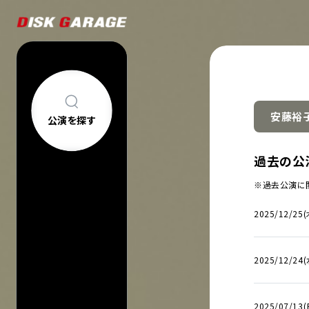
安藤裕
公演を探す
公演を探す
アーティスト・
過去の公
新着公演
FAQ
※過去公演に
公演日カレン
今週発売の公
2025/12/25(
当日券情報
チケットの買い方について
購入後
中止/延期の公
コンサートについて
車椅子でのご来
過去公演
2025/12/24(
祝い花・プレゼントについて
ヘルプ
会場一覧
2025/07/13(