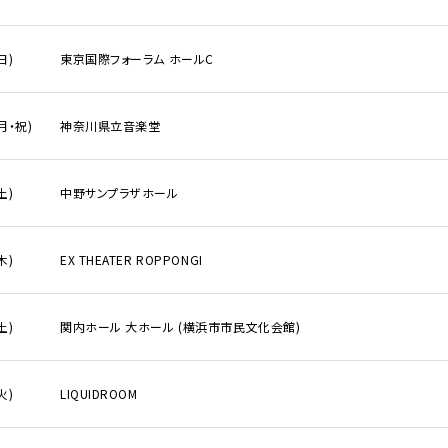
日)
東京国際フォーラム ホールC
(月・祝)
神奈川県立音楽堂
覧
土)
中野サンプラザホール
木)
EX THEATER ROPPONGI
土)
関内ホール 大ホール (横浜市市民文化会館)
火)
LIQUIDROOM