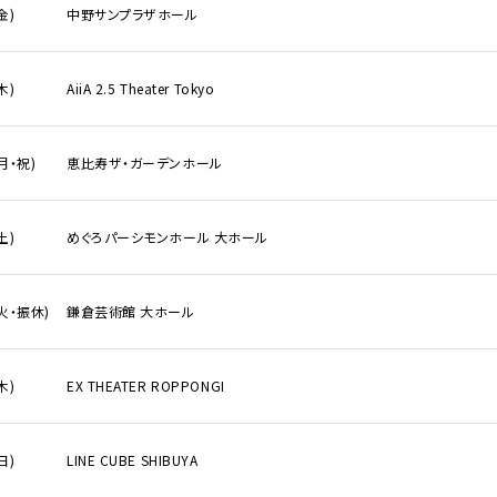
金)
中野サンプラザホール
木)
AiiA 2.5 Theater Tokyo
(月・祝)
恵比寿ザ・ガーデンホール
詳しく公演を
探す
土)
めぐろパーシモンホール 大ホール
(火・振休)
鎌倉芸術館 大ホール
木)
EX THEATER ROPPONGI
日)
LINE CUBE SHIBUYA