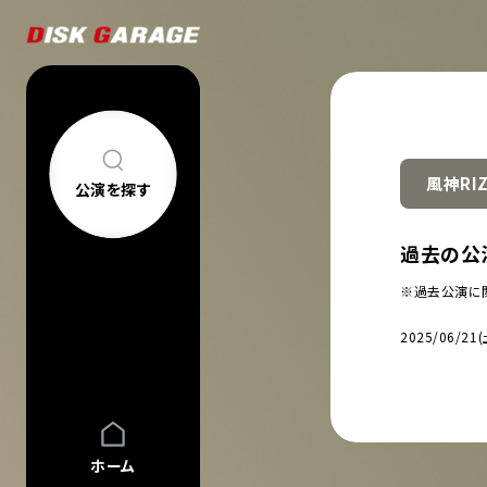
風神RIZ
公演を探す
公演を探す
アーティスト・
過去の公
新着公演
FAQ
※過去公演に
公演日カレン
今週発売の公
2025/06/21(
当日券情報
チケットの買い方について
購入後
中止/延期の公
コンサートについて
車椅子でのご来
過去公演
祝い花・プレゼントについて
ヘルプ
会場一覧
ホーム