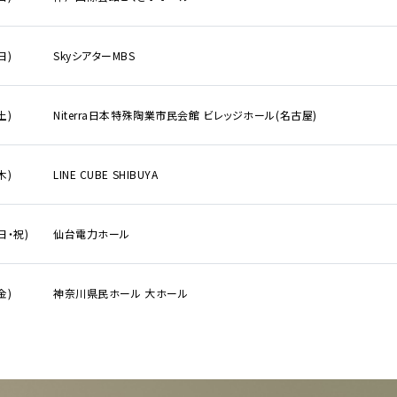
から検索
日)
SkyシアターMBS
E
土)
Niterra日本特殊陶業市民会館 ビレッジホール(名古屋)
ンダー
DI:GA
ついて
月
日
木)
LINE CUBE SHIBUYA
いて
アーティスト・
事業のご案内
イベント一覧
合わせ
(日・祝)
仙台電力ホール
販売について
ついて
新着公演
金)
神奈川県民ホール 大ホール
なきチケット転売の禁止
ア
告フォーム
の表示