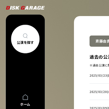
斉藤由
公演を探す
公演を探す
アーティスト・
過去の公
新着公演
FAQ
※過去公演に
公演日カレン
今週発売の公
2025/03/23(
当日券情報
チケットの買い方について
購入後
中止/延期の公
コンサートについて
車椅子でのご来
過去公演
2025/03/20
祝い花・プレゼントについて
ヘルプ
会場一覧
ホーム
2025/03/09(