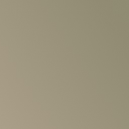
リシー
いて
覧
クガレージ
詳しく公演を
探す