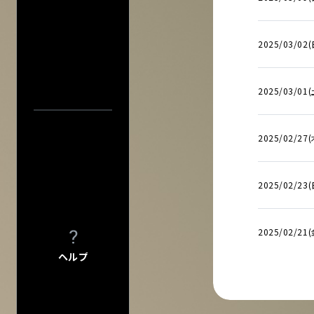
FAQ
FAQの内容をキーワード
アーティスト・公演名で探す
INFO
INFO一覧
2025/03/02(
DI:GA
DI:GA ONLIN
2025/03/01(
公演日カレ
フリーペーパー 
公演日で探す
企業・
学校の方へ
イベント協賛に
年
2025/02/27(
広告掲載につ
当日券情報
会館自主公演
学園祭お問い
会場で探す
2025/02/23
チケットの団体
グループ鑑賞に
今週発売の公演
2025/02/21(
その他情報
興行主の同意
入力内容をクリ
ヘルプ
転売チケット報
サイト
について
特定商取引法