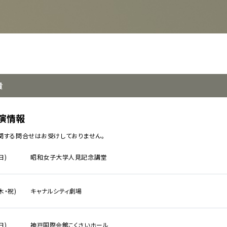
貴
イベント一覧
演情報
関する問合せはお受けしておりません。
ダー
演
日)
昭和女子大学人見記念講堂
のチケットについて
演
場・配慮対応について
(木・祝)
キャナルシティ劇場
その他
日)
神戸国際会館こくさいホール