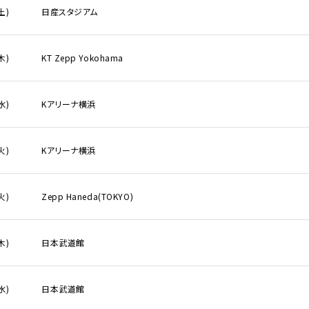
リシー
土)
日産スタジアム
いて
木)
KT Zepp Yokohama
クガレージ
水)
Kアリーナ横浜
火)
Kアリーナ横浜
火)
Zepp Haneda(TOKYO)
木)
日本武道館
水)
日本武道館