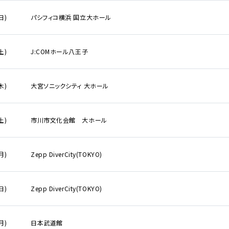
日)
パシフィコ横浜 国立大ホール
土)
J:COMホール八王子
木)
大宮ソニックシティ 大ホール
土)
市川市文化会館 大ホール
月)
Zepp DiverCity(TOKYO)
日)
Zepp DiverCity(TOKYO)
詳しく公演を
月)
日本武道館
探す