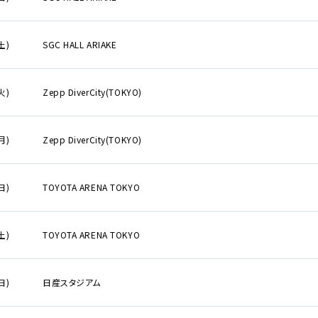
から検索
土)
SGC HALL ARIAKE
E
火)
Zepp DiverCity(TOKYO)
DI:GA
ついて
月)
Zepp DiverCity(TOKYO)
いて
事業のご案内
合わせ
日)
TOYOTA ARENA TOKYO
販売について
ついて
土)
TOYOTA ARENA TOKYO
なきチケット転売の禁止
告フォーム
日)
日産スタジアム
の表示