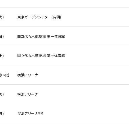
ア
火)
東京ガーデンシアター(有明)
日)
国立代々木競技場 第一体育館
土)
国立代々木競技場 第一体育館
(水・祝)
横浜アリーナ
火)
横浜アリーナ
日)
ぴあアリーナMM