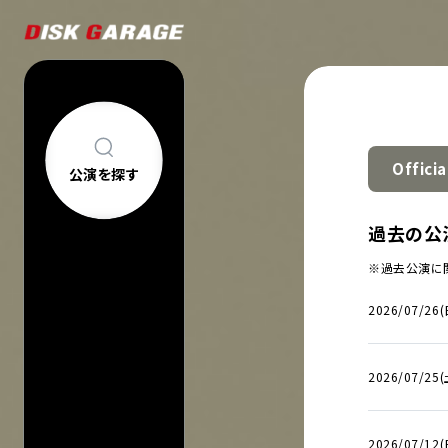
Offici
公演を探す
公演を探す
アーティスト・
過去の公
新着公演
FAQ
※過去公演に
公演日カレン
今週発売の公
2026/07/26(
当日券情報
チケットの買い方について
購入後
中止/延期の公
コンサートについて
車椅子でのご来
過去公演
2026/07/25(
祝い花・プレゼントについて
ヘルプ
会場一覧
2026/07/12(