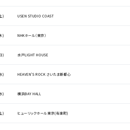
土)
USEN STUDIO COAST
木)
NHKホール（東京）
日)
水戸LIGHT HOUSE
水)
HEAVEN'S ROCK さいたま新都心
水)
横浜BAY HALL
土)
ヒューリックホール東京(有楽町)