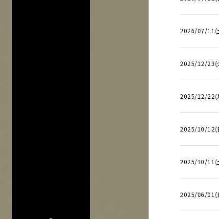
FAQ
FAQの内容をキーワード
INFO
INFO一覧
2026/07/11(
DI:GA
DI:GA ONLIN
2025/12/23(
フリーペーパー 
企業・
学校の方へ
イベント協賛に
2025/12/22(
広告掲載につ
会館自主公演
学園祭お問い
2025/10/12(
チケットの団体
グループ鑑賞に
2025/10/11(
その他情報
興行主の同意
転売チケット報
2025/06/01(
サイト
について
特定商取引法