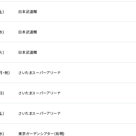
土)
日本武道館
水)
日本武道館
火)
日本武道館
(月・祝)
さいたまスーパーアリーナ
ンダー
月
日
日)
さいたまスーパーアリーナ
アーティスト・
イベント一覧
土)
さいたまスーパーアリーナ
新着公演
水)
東京ガーデンシアター(有明)