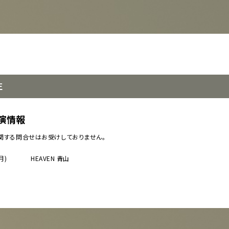
正
イベント一覧
演情報
関する問合せはお受けしておりません。
ダー
演
月)
HEAVEN 青山
のチケットについて
演
場・配慮対応について
その他