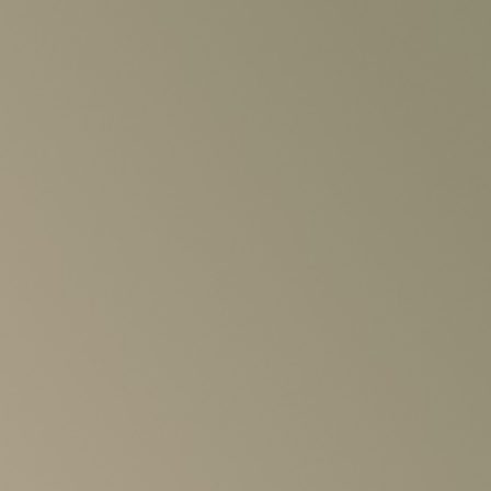
リシー
いて
覧
クガレージ
詳しく公演を
探す