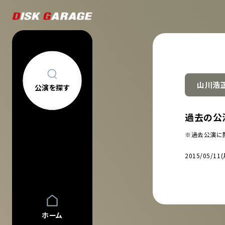
山川浩
公演を探す
公演を探す
アーティスト・
過去の公
新着公演
FAQ
※過去公演に
公演日カレン
今週発売の公
2015/05/11(
当日券情報
チケットの買い方について
購入後
中止/延期の公
コンサートについて
車椅子でのご来
過去公演
祝い花・プレゼントについて
ヘルプ
会場一覧
ホーム