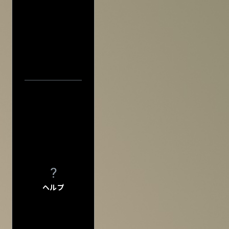
FAQ
FAQの内容をキーワード
アーティスト・公演名で探す
INFO
INFO一覧
DI:GA
DI:GA ONLIN
公演日カレ
フリーペーパー 
公演日で探す
企業・
学校の方へ
イベント協賛に
年
広告掲載につ
当日券情報
会館自主公演
学園祭お問い
会場で探す
チケットの団体
グループ鑑賞に
今週発売の公演
その他情報
興行主の同意
入力内容をクリ
ヘルプ
転売チケット報
サイト
について
特定商取引法