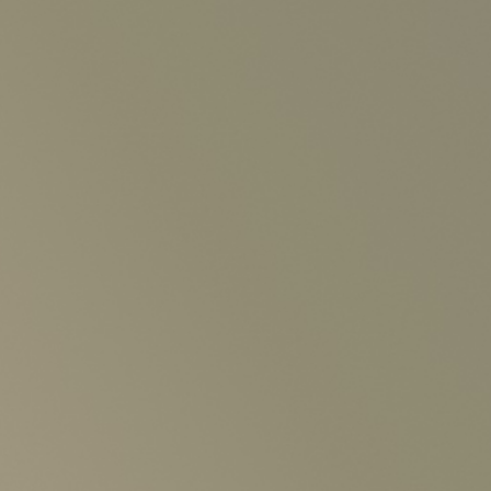
から検索
E
ンダー
DI:GA
ついて
月
日
いて
アーティスト・
事業のご案内
イベント一覧
合わせ
販売について
ついて
新着公演
なきチケット転売の禁止
ア
告フォーム
の表示