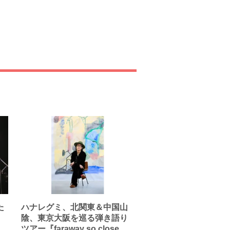
た
ハナレグミ、北関東＆中国山
陰、東京大阪を巡る弾き語り
ツアー『faraway so close