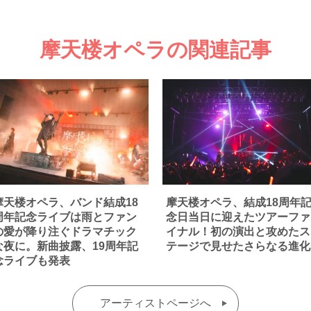
摩天楼オペラの関連記事
摩天楼オペラ、バンド結成18
摩天楼オペラ、結成18周年
周年記念ライブは雨とファン
念日当日に迎えたツアーファ
の愛が降り注ぐドラマチック
イナル！初の演出と攻めたス
な夜に。新曲披露、19周年記
テージで見せたさらなる進化
念ライブも発表
アーティストページへ