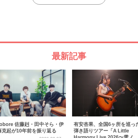
最新記事
kobore 佐藤赳・田中そら・伊
有安杏果、全国6ヶ所を巡っ
藤克起が10年前を振り返る
弾き語りツアー「A Little
Harmony Live 2026〜雫ノ