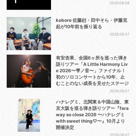
2026.08.08
kobore 佐藤赳・田中そら・伊藤克
起が10年前を振り返る
2026.08.07
有安杏果、全国6ヶ所を巡った弾き
語りツアー「A Little Harmony Liv
e 2026〜雫ノ音〜」ファイナル！
初のソロコンサートから10年、止
むことのない成長を見せたステージ
2026.08.07
ハナレグミ、北関東＆中国山陰、東
京大阪を巡る弾き語りツアー『fara
way so close 2026 〜ハナレグミ
with sweet thing♡〜』10月より
開催決定
2026.08.07