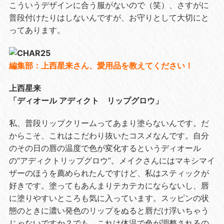
こういうデザインに合う服がないので（笑）、さすがに
普段付けたりはしないんですが、お守りとして大切にと
ってあります。
編集部：上西星来さん、愛用品を教えてください！
上西星来
「ディオール アディクト リップグロウ」
私、普段リップクリームってあまり塗らないんです。だ
からこそ、これはこだわり抜いたコスメなんです。自分
のその日の唇の温度で色が変化するというディオール
の“アディクトリップグロウ”。メイクさんにはマキシマイ
ザーのほうを薦められたんですけど、私はスティックが
好きです。塗ってもあんまりテカテカにならないし、唇
に塗りやすいところも気に入っています。スッピンの状
態のときに濃い発色のリップをぬると唇だけ浮いちゃう
じゃないですか？でも、これは体温で色が調整されるの