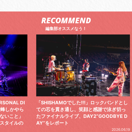
RECOMMEND
編集部オススメなう！
 DI
「SHISHAMOでした!!!」ロックバンドとし
TO
やら
ての芯を貫き通し、笑顔と感謝で泳ぎ切っ
気感
と」
たファイナルライブ、DAY2“GOODBYE D
レポ
ルの
AY”をレポート
2026.06.19