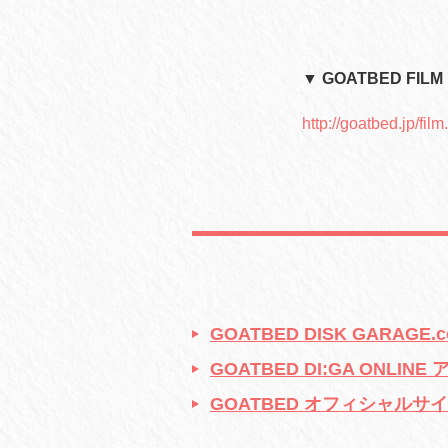
▼ GOATBED FIL
http://goatbed.jp/film
GOATBED DISK GARAG
GOATBED DI:GA ONLI
GOATBED オフィシャルサ