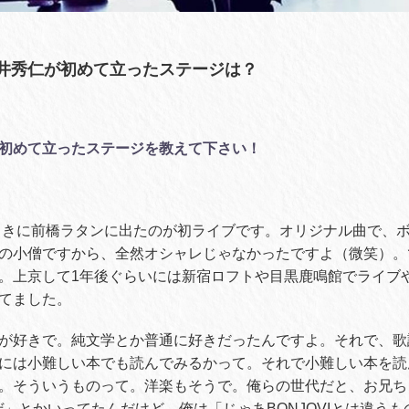
・石井秀仁が初めて立ったステージは？
初めて立ったステージを教えて下さい！
のときに前橋ラタンに出たのが初ライブです。オリジナル曲で、
の小僧ですから、全然オシャレじゃなかったですよ（微笑）。
。上京して1年後ぐらいには新宿ロフトや目黒鹿鳴館でライブ
てました。
が好きで。純文学とか普通に好きだったんですよ。それで、歌
には小難しい本でも読んでみるかって。それで小難しい本を読
。そういうものって。洋楽もそうで。俺らの世代だと、お兄ち
だぜ」とかいってたんだけど、俺は「じゃあBONJOVIとは違う