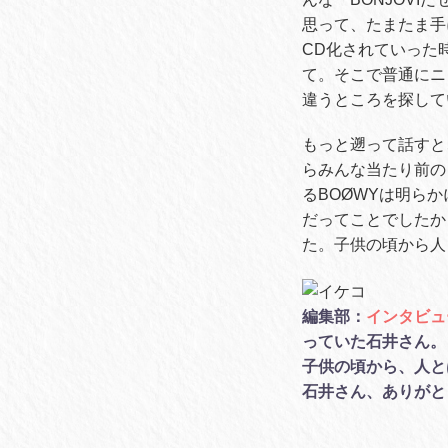
思って、たまたま手
CD化されていった
て。そこで普通にニ
違うところを探して
もっと遡って話すと、
らみんな当たり前の
るBOØWYは明ら
だってことでしたか
た。子供の頃から人
編集部：
インタビュ
っていた石井さん。
子供の頃から、人と
石井さん、ありがと