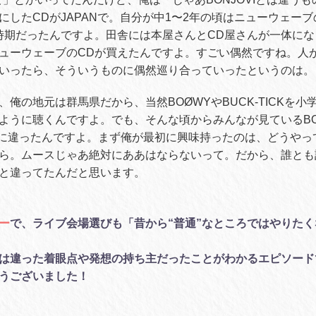
にしたCDがJAPANで。自分が中1〜2年の頃はニューウェー
時期だったんですよ。田舎には本屋さんとCD屋さんが一体に
ューウェーブのCDが買えたんですよ。すごい偶然ですね。人
いったら、そういうものに偶然巡り合っていったというのは。
俺の地元は群馬県だから、当然BOØWYやBUCK-TICKを
ように聴くんですよ。でも、そんな頃からみんなが見ているBO
かに違ったんですよ。まず俺が最初に興味持ったのは、どうやっ
ら。ムースじゃあ絶対にああはならないって。だから、誰とも
と違ってたんだと思います。
ー
で、ライブ会場選びも「昔から“普通”なところではやりた
は違った着眼点や発想の持ち主だったことがわかるエピソード
うございました！