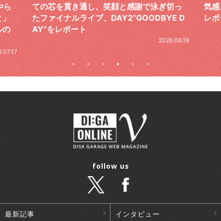
やら
ての芯を貫き通し、笑顔と感謝で泳ぎ切っ
気感
と」
たファイナルライブ、DAY2“GOODBYE D
レポ
ルの
AY”をレポート
2026.06.19
.07.17
follow us
最新記事
インタビュー