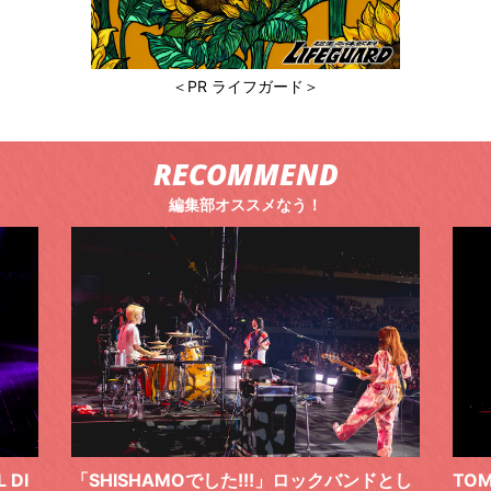
＜PR ライフガード＞
RECOMMEND
編集部オススメなう！
 DI
「SHISHAMOでした!!!」ロックバンドとし
TO