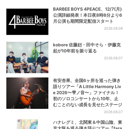
BARBEE BOYS 4PEACE、12/7(月)
公演詳細発表！本日夜8時8分より6
月公演も期間限定配信スタート
2026.08.08
kobore 佐藤赳・田中そら・伊藤克
起が10年前を振り返る
2026.08.07
有安杏果、全国6ヶ所を巡った弾き
語りツアー「A Little Harmony Liv
e 2026〜雫ノ音〜」ファイナル！
初のソロコンサートから10年、止
むことのない成長を見せたステージ
2026.08.07
ハナレグミ、北関東＆中国山陰、東
京大阪を巡る弾き語りツアー『fara