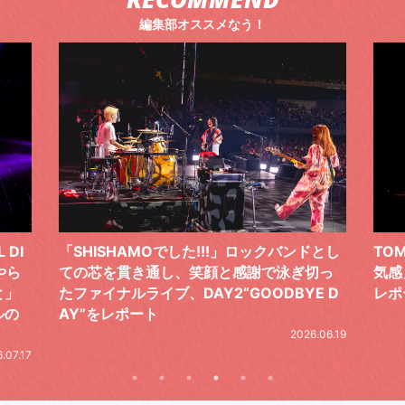
編集部オススメなう！
 DI
「SHISHAMOでした!!!」ロックバンドとし
TO
やら
ての芯を貫き通し、笑顔と感謝で泳ぎ切っ
気感
と」
たファイナルライブ、DAY2“GOODBYE D
レポ
ルの
AY”をレポート
2026.06.19
.07.17