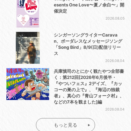
esents One Love〜夏ノ余白〜」開
催決定
2026.08.05
シンガーソングライターCarava
n、ボーダレスなメッセージソング
「Song Bird」8/9(日)配信リリー
ス
2026.08.04
兵庫慎司のとにかく観たやつ全部書
く：第212回[2026年6月後半・
『やついフェス』2デイズ、『カッ
コーの巣の上で』、『海辺の独裁
者』、真心の『青山フォーク村』、
などの7本を観ました]編
2026.08.04
もっと見る