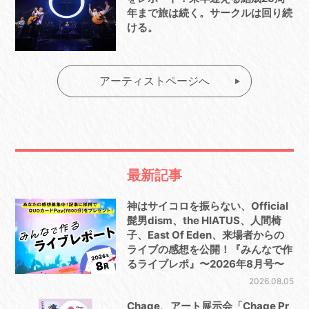
年まで旅は続く。サークルは回り続
ける。
アーティストページへ
最新記事
神はサイコロを振らない、Official
髭男dism、the HIATUS、人間椅
子、East Of Eden、来場者からの
ライブの感想を公開！『みんなで作
るライブレポ』〜2026年8月号〜
2026.08.05
Chage、アート展示会「Chage Pr